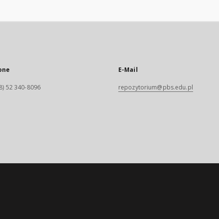
one
E-Mail
8) 52 340-8096
repozytorium@pbs.edu.pl