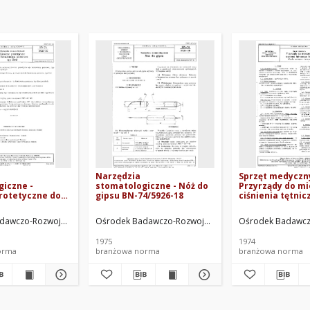
Narzędzia
Sprzęt medyczny
iczne -
stomatologiczne - Nóż do
Przyrządy do mi
rotetyczne do
gipsu BN-74/5926-18
ciśnienia tętnic
 pierścieni typ
Wspólne wymaga
/5926-16
badania BN-74/5
ej. Oprac.
dawczo-Rozwojowy Techniki Medycznej ORMED. Oprac.
Ośrodek Badawczo-Rozwojowy Techniki Medycznej O
Ośrodek Badawcz
1975
1974
orma
branżowa norma
branżowa norma