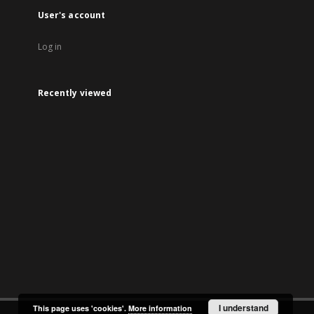
User's account
Log in
Recently viewed
I understand
This page uses 'cookies'.
More information