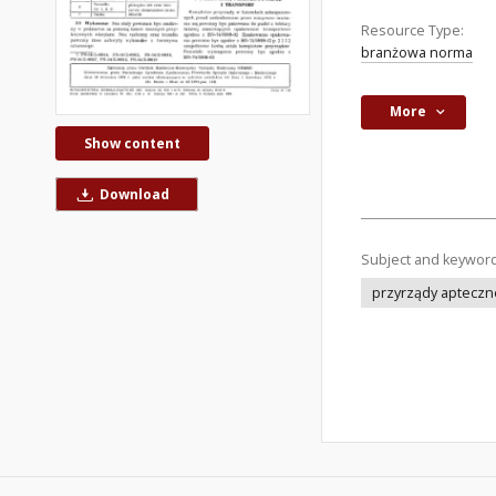
Resource Type:
branżowa norma
More
Show content
Download
Subject and keywor
przyrządy apteczn