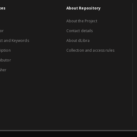
xes
About Repository
About the Project
or
Contact details
ct and Keywords
About dLibra
iption
Collection and access rules
ibutor
sher