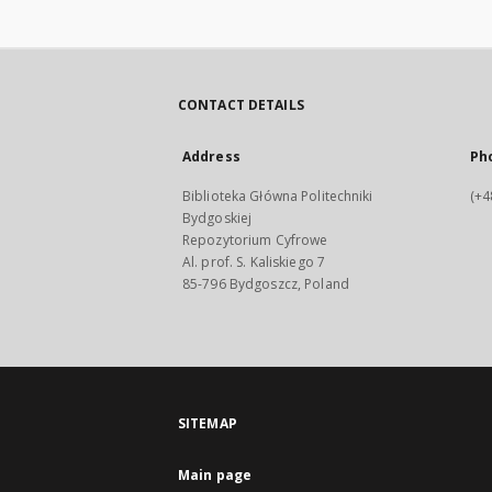
CONTACT DETAILS
Address
Ph
Biblioteka Główna Politechniki
(+4
Bydgoskiej
Repozytorium Cyfrowe
Al. prof. S. Kaliskiego 7
85-796 Bydgoszcz, Poland
SITEMAP
Main page