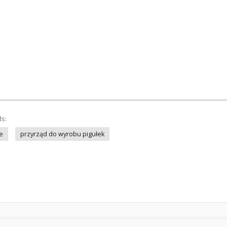
ds:
e
przyrząd do wyrobu pigułek