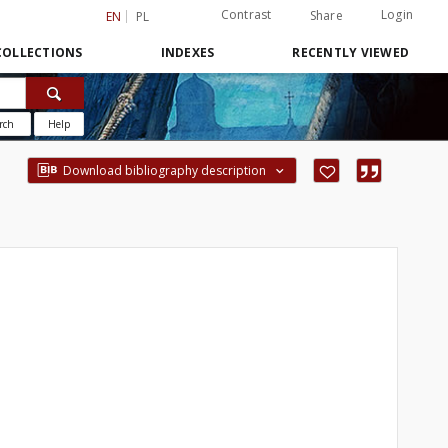
Contrast
Login
Share
EN
PL
COLLECTIONS
INDEXES
RECENTLY VIEWED
rch
Help
Download bibliography description