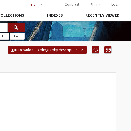
Contrast
Login
Share
EN
PL
COLLECTIONS
INDEXES
RECENTLY VIEWED
rch
Help
Download bibliography description