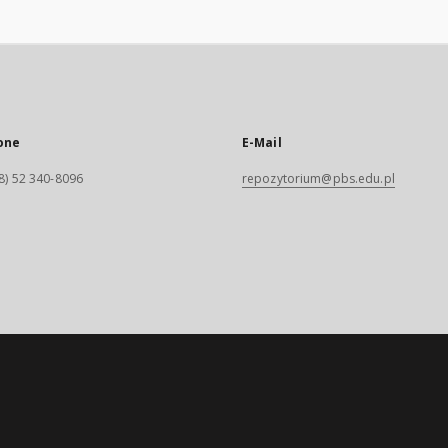
one
E-Mail
8) 52 340-8096
repozytorium@pbs.edu.pl