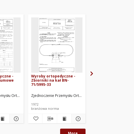
yczne -
Wyroby ortopedyczne -
Wyroby ortopedyczne
gumowe
Zbiorniki na kał BN-
Kule metalowe
71/5995-33
uniwersalne (pachow
łokciowe) BN-71/5995
emysłu Ortopedycznego. Oprac.
Zjednoczenie Przemysłu Ortopedycznego. Oprac.
Zjednoczenie Przemysł
1972
1972
branżowa norma
branżowa norma
More