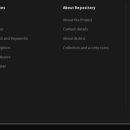
xes
About Repository
About the Project
or
Contact details
ct and Keywords
About dLibra
iption
Collection and access rules
ibutor
sher