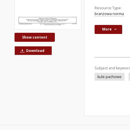
Resource Type:
branżowa norma
More
Show content
Download
Subject and keywor
kule pachowe