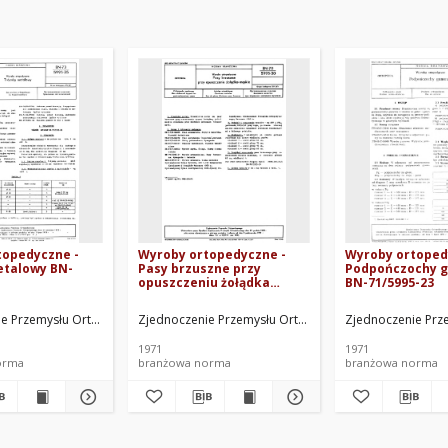
topedyczne -
Wyroby ortopedyczne -
Wyroby ortoped
etalowy BN-
Pasy brzuszne przy
Podpończochy 
opuszczeniu żołądka
BN-71/5995-23
męskie BN-70/5995-30
c.
ie Przemysłu Ortopedycznego. Oprac.
Zjednoczenie Przemysłu Ortopedycznego. Oprac.
Zjednoczenie Prz
1971
1971
orma
branżowa norma
branżowa norma