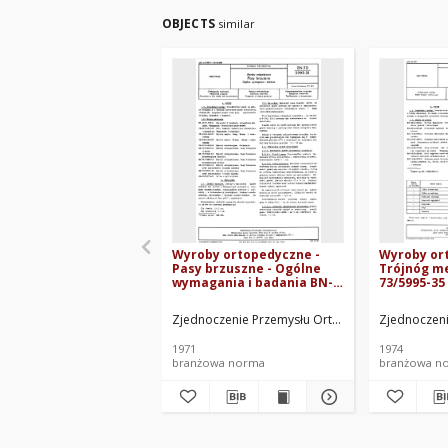
OBJECTS
similar
Wyroby ortopedyczne -
Wyroby or
Pasy brzuszne - Ogólne
Trójnóg m
wymagania i badania BN-
73/5995-35
70/5995-31
Zjednoczenie Przemysłu Ortopedycznego. Opra
Zjednoczen
1971
1974
branżowa norma
branżowa n