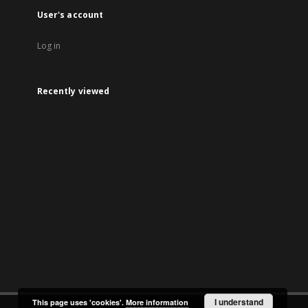
User's account
Log in
Recently viewed
I understand
This page uses 'cookies'.
More information