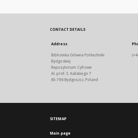
CONTACT DETAILS
Address
Ph
Biblioteka Główna Politechniki
(+4
Bydgoskiej
Repozytorium Cyfrowe
Al. prof. S. Kaliskiego 7
85-796 Bydgoszcz, Poland
SITEMAP
Main page