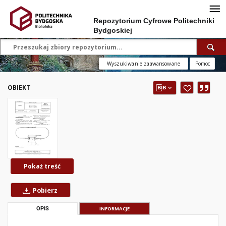
Repozytorium Cyfrowe Politechniki
Bydgoskiej
Wyszukiwanie zaawansowane
Pomoc
OBIEKT
Pokaż treść
Pobierz
OPIS
INFORMACJE