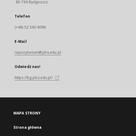
85-796 Bydgoszcz
Telefon
(+48) 52 340-8096
E-Mail
repozytorium@pbs.edu.pl
Odwiedź nas!
https://bg.pbs.edu.pl/
MAPA STRONY
Strona główna