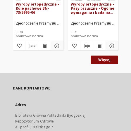
Wyroby ortopedyczne -
Wyroby ortopedyczne -
Wy
Kule pachowe BN-
Pasy brzuszne - Ogólne
Tr
73/5995-06
wymagania i badania
73
BN-70/5995-31
Zjednoczenie Przemysłu Ortopedycznego. Oprac.
Zjednoczenie Przemysłu Ortopedyc
Zje
1974
1971
197
branżowa norma
branżowa norma
br
Więcej
DANE KONTAKTOWE
Adres
Biblioteka Główna Politechniki Bydgoskiej
Repozytorium Cyfrowe
Al. prof. S. Kaliskiego 7