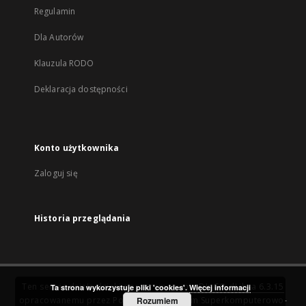
Regulamin
Dla Autorów
Klauzula RODO
Deklaracja dostępności
Konto użytkownika
Zaloguj się
Historia przeglądania
Ten serwis działa dzięki oprogramowaniu
DInGO dLibra 6.3.15
Ta strona wykorzystuje pliki 'cookies'.
Więcej informacji
opracowanemu przez
Poznańskie Centrum Superkomputerowo-
Rozumiem