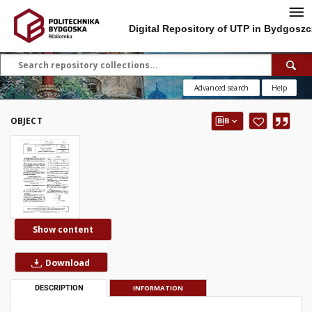
Digital Repository of UTP in Bydgoszc
Advanced search
Help
OBJECT
Show content
Download
DESCRIPTION
INFORMATION