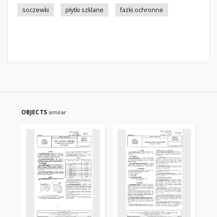
soczewki
płytki szklane
fazki ochronne
OBJECTS
similar