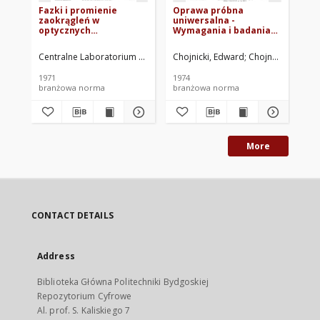
Fazki i promienie
Oprawa próbna
Sz
zaokrągleń w
uniwersalna -
sf
optycznych
Wymagania i badania
ma
elementach
BN-74/5512-04
ba
nieokrągłych BN-
Centralne Laboratorium Optyki. Oprac.
Chojnicki, Edward
Chojnacka, Aleks
Cen
70/5513-01
1971
1974
197
branżowa norma
branżowa norma
br
More
CONTACT DETAILS
Address
Biblioteka Główna Politechniki Bydgoskiej
Repozytorium Cyfrowe
Al. prof. S. Kaliskiego 7