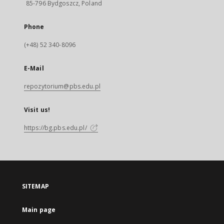
85-796 Bydgoszcz, Poland
Phone
(+48) 52 340-8096
E-Mail
repozytorium@pbs.edu.pl
Visit us!
https://bg.pbs.edu.pl/
SITEMAP
Main page