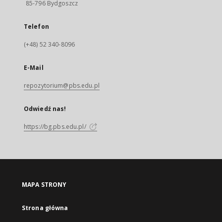
85-796 Bydgoszcz
Telefon
(+48) 52 340-8096
E-Mail
repozytorium@pbs.edu.pl
Odwiedź nas!
https://bg.pbs.edu.pl/
MAPA STRONY
Strona główna