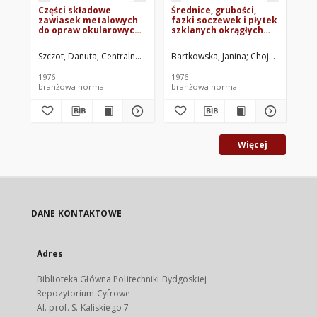
Części składowe
Średnice, grubości,
Sz
zawiasek metalowych
fazki soczewek i płytek
sf
do opraw okularowych -
szklanych okrągłych
ma
Wymagania
BN-75/5511-05
ba
podstawowe BN-
Szczot, Danuta
Centralne Laboratorium Optyki. Oprac.
Bartkowska, Janina
Chojnacka, Alek
Cen
75/5521-01
1976
1976
197
branżowa norma
branżowa norma
br
Więcej
DANE KONTAKTOWE
Adres
Biblioteka Główna Politechniki Bydgoskiej
Repozytorium Cyfrowe
Al. prof. S. Kaliskiego 7