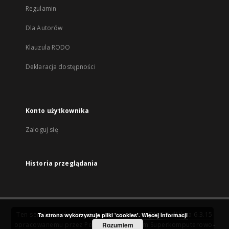
Regulamin
Dla Autorów
Klauzula RODO
Deklaracja dostępności
Konto użytkownika
Zaloguj się
Historia przeglądania
Ten serwis działa dzięki oprogramowaniu
DInGO dLibra 6.3.15
Ta strona wykorzystuje pliki 'cookies'.
Więcej informacji
opracowanemu przez
Poznańskie Centrum Superkomputerowo-
Rozumiem