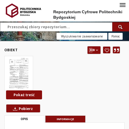
Repozytorium Cyfrowe Politechniki
Bydgoskiej
Wyszukiwanie zaawansowane
Pomoc
OBIEKT
Pokaż treść
Pobierz
OPIS
INFORMACJE