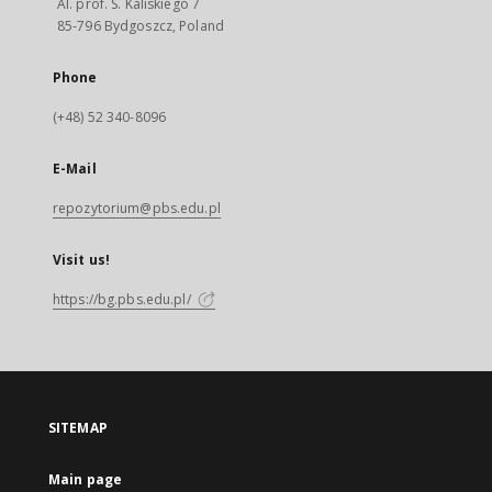
Al. prof. S. Kaliskiego 7
85-796 Bydgoszcz, Poland
Phone
(+48) 52 340-8096
E-Mail
repozytorium@pbs.edu.pl
Visit us!
https://bg.pbs.edu.pl/
SITEMAP
Main page