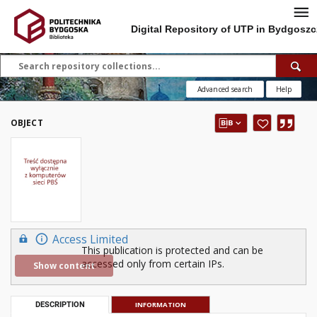
Digital Repository of UTP in Bydgoszc
Advanced search
Help
OBJECT
Access Limited
This publication is protected and can be
accessed only from certain IPs.
Show content
DESCRIPTION
INFORMATION