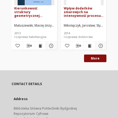
Kierunkowość
Wpływ dodatków
Ko
struktury
smarowych na
st
geometrycznej
intensywność procesu
do
powierzchni w
zużywania w parze
tr
transformacji warstwy
kinematycznej ze
Matuszewski, Maciej (inżynier)
Mikołajczyk, Jarosław
Styp-Rekowski
Mat
wierzchniej
stykiem konforemnym
2013
2014
201
rozprawa habilitacyjna
rozprawa doktorska
mat
More
CONTACT DETAILS
Address
Biblioteka Główna Politechniki Bydgoskiej
Repozytorium Cyfrowe