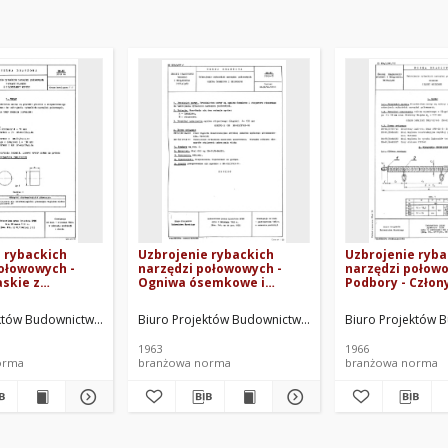
 rybackich
Uzbrojenie rybackich
Uzbrojenie ryba
ołowowych -
narzędzi połowowych -
narzędzi połowo
askie z
Ogniwa ósemkowe i
Podbory - Człon
u winylu BN-
stoperowe BN-63/3743-16
ogumione BN-63
.
któw Budownictwa Morskiego. Oprac.
Biuro Projektów Budownictwa Morskiego. Oprac.
Biuro Projektów 
1963
1966
orma
branżowa norma
branżowa norma