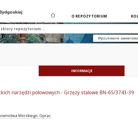
 Bydgoskiej
O REPOZYTORIUM
KOL
Wyszukiwanie zaawansow
INFORMACJE
ckich narzędzi połowowych - Grzęzy stalowe BN-65/3743-39
downictwa Morskiego. Oprac.