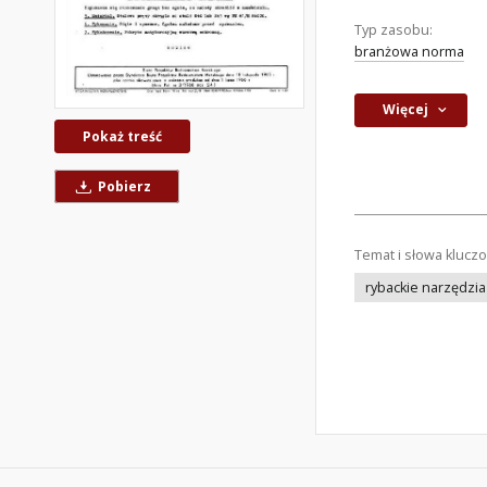
Typ zasobu:
branżowa norma
Więcej
Pokaż treść
Pobierz
Temat i słowa klucz
rybackie narzędzi