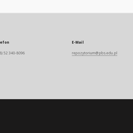
lefon
E-Mail
8) 52 340-8096
repozytorium@pbs.edu.pl