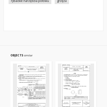
rybackie narzędzia połowu
grzęza
OBJECTS
similar