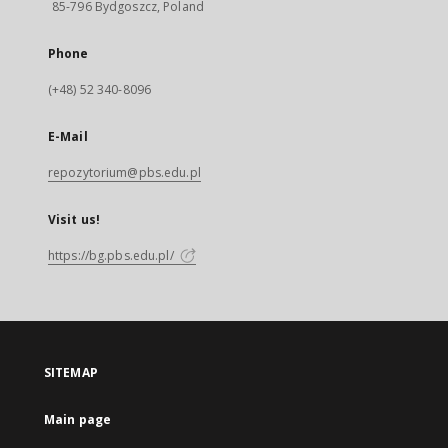
85-796 Bydgoszcz, Poland
Phone
(+48) 52 340-8096
E-Mail
repozytorium@pbs.edu.pl
Visit us!
https://bg.pbs.edu.pl/
SITEMAP
Main page