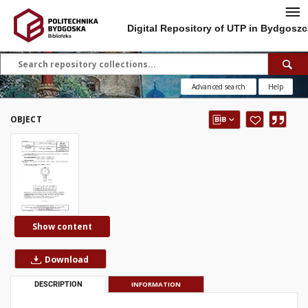
Digital Repository of UTP in Bydgoszc
Advanced search
Help
OBJECT
Show content
Download
DESCRIPTION
INFORMATION