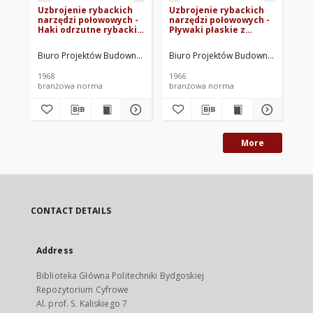
Uzbrojenie rybackich
Uzbrojenie rybackich
Uz
narzędzi połowowych -
narzędzi połowowych -
na
Haki odrzutne rybackie
Pływaki płaskie z
Og
BN-68/3743-49
polichlorku winylu BN-
st
62/3743-04
16
Biuro Projektów Budownictwa Morskiego. Oprac.
Biuro Projektów Budownictwa Morsk
Biu
1968
1966
196
branżowa norma
branżowa norma
br
More
CONTACT DETAILS
Address
Biblioteka Główna Politechniki Bydgoskiej
Repozytorium Cyfrowe
Al. prof. S. Kaliskiego 7