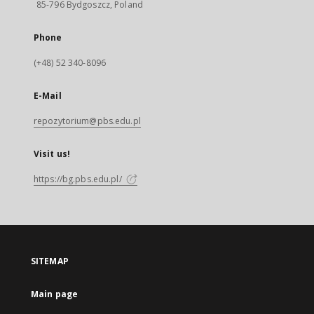
85-796 Bydgoszcz, Poland
Phone
(+48) 52 340-8096
E-Mail
repozytorium@pbs.edu.pl
Visit us!
https://bg.pbs.edu.pl/
SITEMAP
Main page