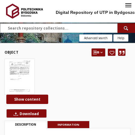
Digital Repository of UTP in Bydgoszc
Advanced search
Help
OBJECT
Show content
Download
DESCRIPTION
INFORMATION