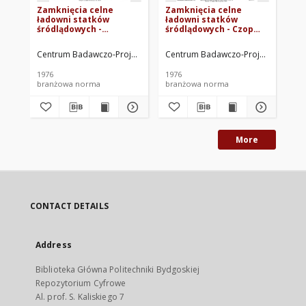
Zamknięcia celne
Zamknięcia celne
Za
ładowni statków
ładowni statków
ła
śródlądowych -
śródlądowych - Czop
śr
Przetyczki z uchwytem
blokujący BN-75/3788-
za
BN-75/3788-06 Arkusz
06 Arkusz 18
06
Centrum Badawczo-Projektowe Żeglugi Śródlądowej we Wrocławiu. O
Centrum Badawczo-Projektowe Żeglu
Cen
17
1976
1976
197
branżowa norma
branżowa norma
br
More
CONTACT DETAILS
Address
Biblioteka Główna Politechniki Bydgoskiej
Repozytorium Cyfrowe
Al. prof. S. Kaliskiego 7