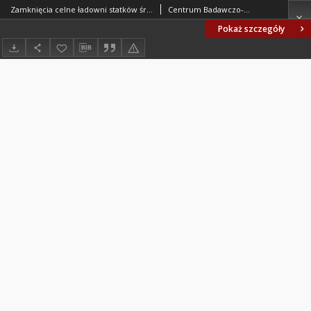
Zamknięcia celne ładowni statków śródlądowych - Zaczep chowany BN-75/3788-06 Arkusz 13
Centrum Badawczo-Projektowe Żeglugi Śródlądowej we Wrocławiu. Oprac.
Pokaż szczegóły