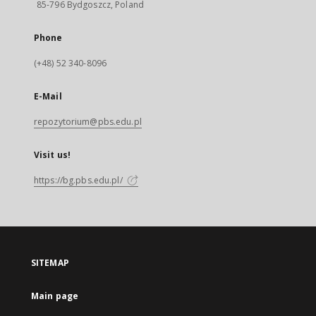
85-796 Bydgoszcz, Poland
Phone
(+48) 52 340-8096
E-Mail
repozytorium@pbs.edu.pl
Visit us!
https://bg.pbs.edu.pl/
SITEMAP
Main page