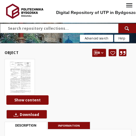
Digital Repository of UTP in Bydgoszc
Advanced search
Help
OBJECT
Show content
Download
DESCRIPTION
INFORMATION