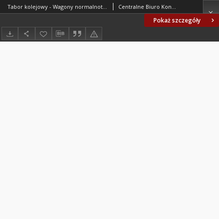
Tabor kolejowy - Wagony normalnotorowe - Zestawy kołowe z kolami bezobręczowymi do łożysk tocznych BN-69/3511-12
Centralne Biuro Konstrukcyjne Przemysłu Taboru Kolejowego. Oprac.
Pokaż szczegóły