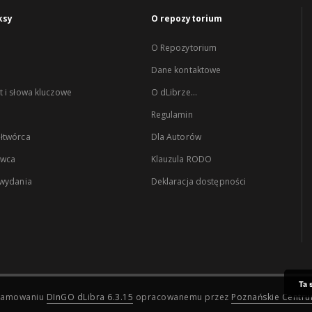
ksy
O repozytorium
O Repozytorium
Dane kontaktowe
 i słowa kluczowe
O dLibrze...
Regulamin
łtwórca
Dla Autorów
wca
Klauzula RODO
 wydania
Deklaracja dostępności
Ta 
ogramowaniu
DInGO dLibra 6.3.15
opracowanemu przez
Poznańskie Centr