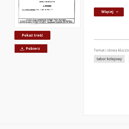
Więcej
Pokaż treść
Pobierz
Temat i słowa klucz
tabor kolejowy