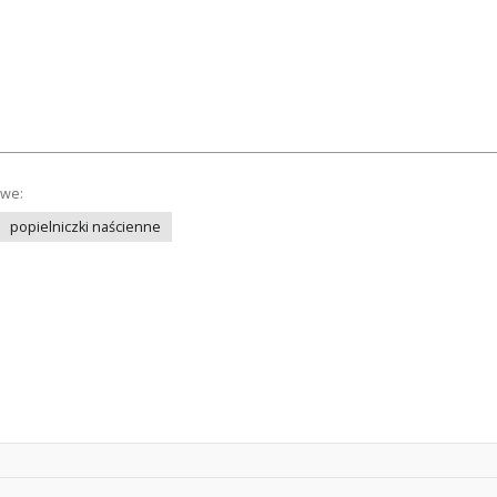
owe:
popielniczki naścienne