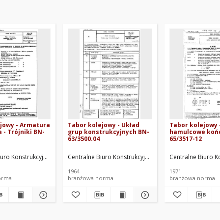
jowy - Armatura
Tabor kolejowy - Układ
Tabor kolejowy 
- Trójniki BN-
grup konstrukcyjnych BN-
hamulcowe koń
63/3500.04
65/3517-12
u Kolejowego. Oprac.
iuro Konstrukcyjne Przemysłu Taboru Kolejowego. Oprac.
Centralne Biuro Konstrukcyjne Przemysłu Taboru Kole
Centralne Biuro K
1964
1971
orma
branżowa norma
branżowa norma