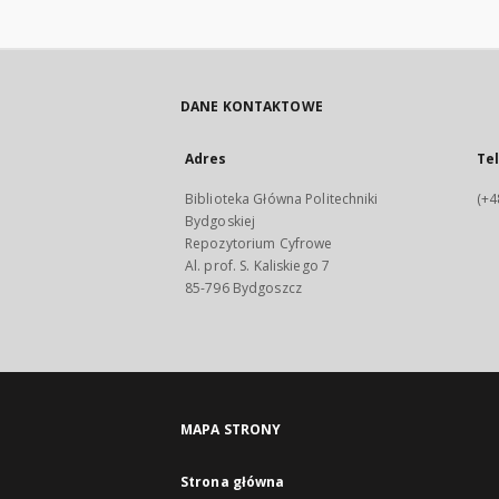
DANE KONTAKTOWE
Adres
Te
Biblioteka Główna Politechniki
(+4
Bydgoskiej
Repozytorium Cyfrowe
Al. prof. S. Kaliskiego 7
85-796 Bydgoszcz
MAPA STRONY
Strona główna