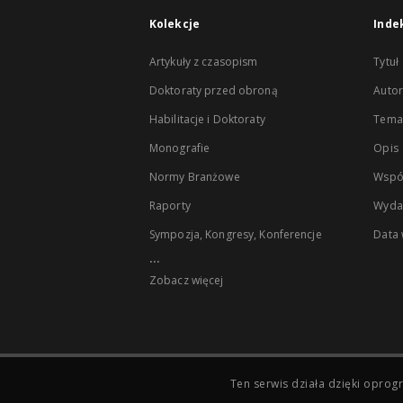
Kolekcje
Inde
Artykuły z czasopism
Tytuł
Doktoraty przed obroną
Autor
Habilitacje i Doktoraty
Temat
Monografie
Opis
Normy Branżowe
Wspó
Raporty
Wyda
Sympozja, Kongresy, Konferencje
Data
...
Zobacz więcej
Ten serwis działa dzięki opr