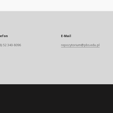
lefon
E-Mail
8) 52 340-8096
repozytorium@pbs.edu.pl