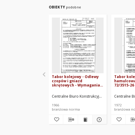
OBIEKTY
podobne
Tabor kolejowy - Odlewy
Tabor kole
czopów i gniazd
hamulcowa 
skrętowych - Wymagania i
72/3515-26
badania techniczne BN-
66/3508-03
Centralne Biuro Konstrukcyjne Przemysłu Tabor
Centralne B
1966
1972
branżowa norma
branżowa n