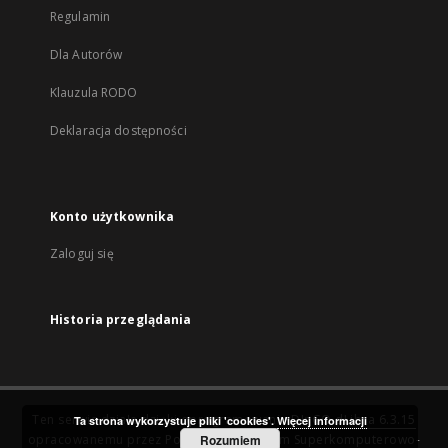
Regulamin
Dla Autorów
Klauzula RODO
Deklaracja dostępności
Konto użytkownika
Zaloguj się
Historia przeglądania
Ten serwis działa dzięki oprogramowaniu
DInGO dLibra 6.3.15
Ta strona wykorzystuje pliki 'cookies'.
Więcej informacji
opracowanemu przez
Poznańskie Centrum Superkomputerowo-
Rozumiem