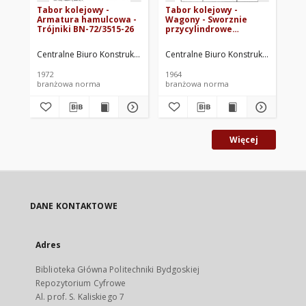
Tabor kolejowy -
Tabor kolejowy -
Ta
Armatura hamulcowa -
Wagony - Sworznie
Sp
Trójniki BN-72/3515-26
przycylindrowe
ha
hamulca BN-63/3530.03
Wy
te
Centralne Biuro Konstrukcyjne Przemysłu Taboru Kolejowego. Oprac.
Centralne Biuro Konstrukcyjne Prze
Cen
63
1972
1964
196
branżowa norma
branżowa norma
br
Więcej
DANE KONTAKTOWE
Adres
Biblioteka Główna Politechniki Bydgoskiej
Repozytorium Cyfrowe
Al. prof. S. Kaliskiego 7