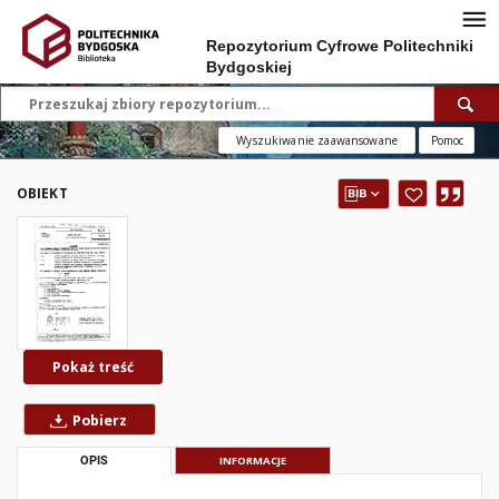
Repozytorium Cyfrowe Politechniki
Bydgoskiej
Wyszukiwanie zaawansowane
Pomoc
OBIEKT
Pokaż treść
Pobierz
OPIS
INFORMACJE