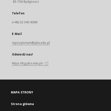
85-796 Bydgoszcz
Telefon
(+48) 52 340-8096
E-Mail
repozytorium@pbs.edu.pl
Odwiedź nas!
https://bg.pbs.edu.pl/
MAPA STRONY
Strona główna