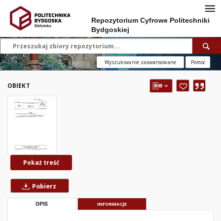
Repozytorium Cyfrowe Politechniki
Bydgoskiej
Wyszukiwanie zaawansowane
Pomoc
OBIEKT
Pokaż treść
Pobierz
OPIS
INFORMACJE