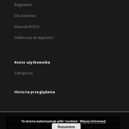
Regulamin
Dla Autorów
Klauzula RODO
Deklaracja dostępności
Konto użytkownika
Zaloguj się
Historia przeglądania
Ten serwis działa dzięki oprogramowaniu
DInGO dLibra 6.3.15
Ta strona wykorzystuje pliki 'cookies'.
Więcej informacji
opracowanemu przez
Poznańskie Centrum Superkomputerowo-
Rozumiem