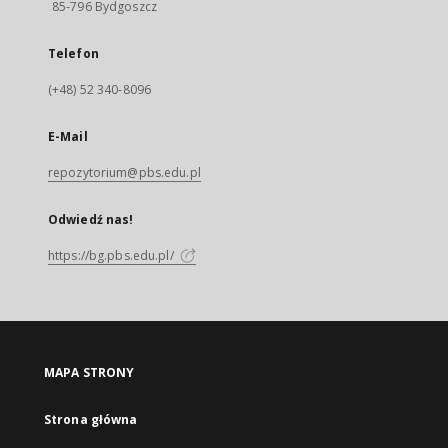
85-796 Bydgoszcz
Telefon
(+48) 52 340-8096
E-Mail
repozytorium@pbs.edu.pl
Odwiedź nas!
https://bg.pbs.edu.pl/
MAPA STRONY
Strona główna