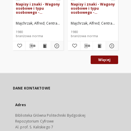
Napisy i znaki - Wagony
Napisy i znaki - Wagony
Na
osobowe i typu
osobowe i typu
os
osobowego -
osobowego -
os
Oznaczenie na
Oznaczenia
Oz
wagonach z
umieszczone wewnątrz
po
Majchrzak, Alfred
Centralny Ośrodek Badań i Rozwoju Techniki Kolejn
Majchrzak, Alfred
Centralny Ośrodek
Maj
urządzeniami
wagonów BN-80/3500-
po
głośnikowymi BN-
13.69
BN
1980
1980
198
80/3500-13.65
branżowa norma
branżowa norma
br
Więcej
DANE KONTAKTOWE
Adres
Biblioteka Główna Politechniki Bydgoskiej
Repozytorium Cyfrowe
Al. prof. S. Kaliskiego 7