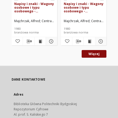
Napisy i znaki - Wagony
Napisy i znaki - Wagony
Na
osobowe i typu
osobowe i typu
os
osobowego -
osobowego -
os
Oznaczenia
Oznaczenia wagonów
Oz
umieszczone wewnątrz
pocztowych i
um
Majchrzak, Alfred
Centralny Ośrodek Badań i Rozwoju Techniki Kolejn
Majchrzak, Alfred
Centralny Ośrodek
Maj
wagonów BN-80/3500-
pocztowo-bagażowych
wa
13.69
BN-80/3500-13.67
13
1980
1980
198
branżowa norma
branżowa norma
br
Więcej
DANE KONTAKTOWE
Adres
Biblioteka Główna Politechniki Bydgoskiej
Repozytorium Cyfrowe
Al. prof. S. Kaliskiego 7