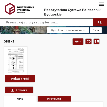
Repozytorium Cyfrowe Politechniki
Bydgoskiej
Wyszukiwanie zaawansowane
Pomoc
OBIEKT
Pokaż treść
Pobierz
OPIS
INFORMACJE