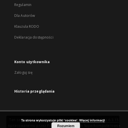
Regulamin
Dla Autorów
Klauzula RODO
Deklaracja dostępności
Konto użytkownika
Zaloguj się
Historia przeglądania
Ten serwis działa dzięki oprogramowaniu
DInGO dLibra 6.3.15
Ta strona wykorzystuje pliki 'cookies'.
Więcej informacji
opracowanemu przez
Poznańskie Centrum Superkomputerowo-
Rozumiem