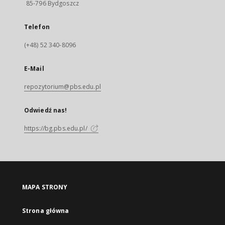
85-796 Bydgoszcz
Telefon
(+48) 52 340-8096
E-Mail
repozytorium@pbs.edu.pl
Odwiedź nas!
https://bg.pbs.edu.pl/
MAPA STRONY
Strona główna