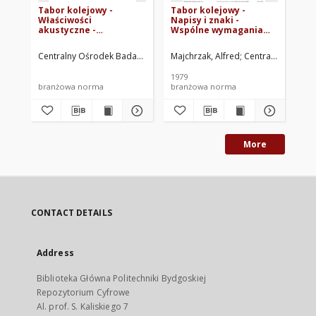
Tabor kolejowy -
Tabor kolejowy -
Wa
Właściwości
Napisy i znaki -
no
akustyczne -
Wspólne wymagania
Po
Wymagania i badania
BN-79/3500-13.00
BN
BN-69/3510-08
Centralny Ośrodek Badań i Rozwoju Techniki Kolejnictwa. Oprac.
Majchrzak, Alfred
Centralny Ośrodek
Cen
1979
196
branżowa norma
branżowa norma
br
More
CONTACT DETAILS
Address
Biblioteka Główna Politechniki Bydgoskiej
Repozytorium Cyfrowe
Al. prof. S. Kaliskiego 7