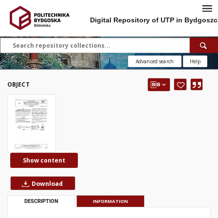
Digital Repository of UTP in Bydgoszc
Advanced search
Help
OBJECT
Show content
Download
DESCRIPTION
INFORMATION