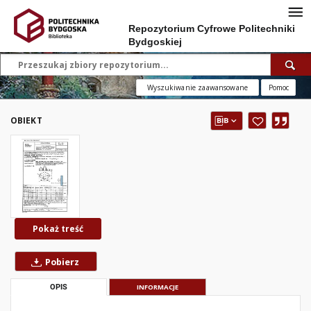
Repozytorium Cyfrowe Politechniki
Bydgoskiej
Wyszukiwanie zaawansowane
Pomoc
OBIEKT
Pokaż treść
Pobierz
OPIS
INFORMACJE