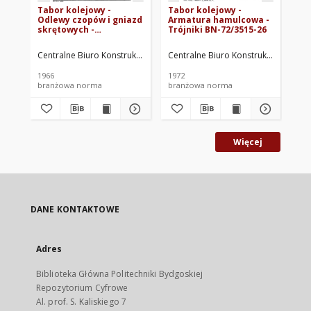
Tabor kolejowy -
Tabor kolejowy -
Ta
Odlewy czopów i gniazd
Armatura hamulcowa -
gr
skrętowych -
Trójniki BN-72/3515-26
BN
Wymagania i badania
techniczne BN-66/3508-
Centralne Biuro Konstrukcyjne Przemysłu Taboru Kolejowego. Oprac.
Centralne Biuro Konstrukcyjne Prze
Cen
03
1966
1972
196
branżowa norma
branżowa norma
br
Więcej
DANE KONTAKTOWE
Adres
Biblioteka Główna Politechniki Bydgoskiej
Repozytorium Cyfrowe
Al. prof. S. Kaliskiego 7