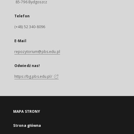
85-796 Bydgoszcz
Telefon
(+48) 52 340-8096
E-Mail
repozytorium@pbs.edu.pl
Odwiedź nas!
https://bg.pbs.edu.pl/
MAPA STRONY
Strona główna