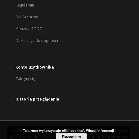
Regulamin
Dla Autorów
Klauzula RODO
Deklaracja dostępności
Konto użytkownika
Zaloguj się
Historia przeglądania
Ten serwis działa dzięki oprogramowaniu
DInGO dLibra 6.3.15
Ta strona wykorzystuje pliki 'cookies'.
Więcej informacji
opracowanemu przez
Poznańskie Centrum Superkomputerowo-
Rozumiem