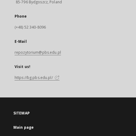
85-796 Bydgoszcz, Poland
Phone
(+48) 52 340-8096
E-Mail
repozytorium@pbs.edu.pl
Visit us!
https://bg.pbs.edu.pl/
SITEMAP
Main page