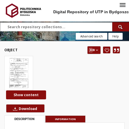
Digital Repository of UTP in Bydgoszc
Advanced search
Help
OBJECT
Show content
Download
DESCRIPTION
INFORMATION