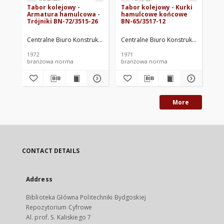
Tabor kolejowy -
Tabor kolejowy - Kurki
Ta
Armatura hamulcowa -
hamulcowe końcowe
Wa
Trójniki BN-72/3515-26
BN-65/3517-12
pr
ha
Centralne Biuro Konstrukcyjne Przemysłu Taboru Kolejowego. Oprac.
Centralne Biuro Konstrukcyjne Prze
Cen
1972
1971
196
branżowa norma
branżowa norma
br
More
CONTACT DETAILS
Address
Biblioteka Główna Politechniki Bydgoskiej
Repozytorium Cyfrowe
Al. prof. S. Kaliskiego 7