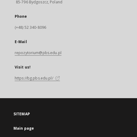
85-796 Bydgoszcz, Poland
Phone
(+48) 52 340-8096
E-Mail
repozytorium@pbs.edu.pl
Visit us!
https://bg.pbs.edu.pl/
SITEMAP
Main page