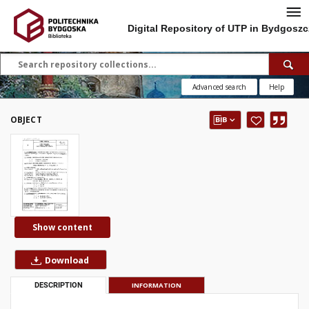
Digital Repository of UTP in Bydgoszc
Advanced search
Help
OBJECT
Show content
Download
DESCRIPTION
INFORMATION