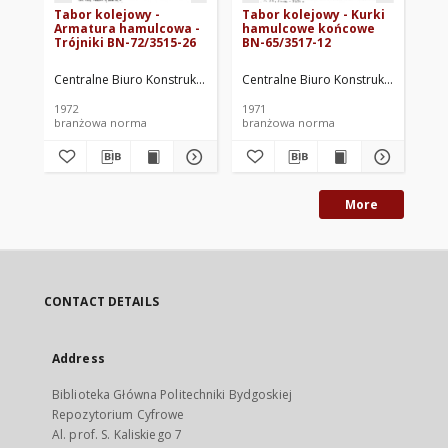
Tabor kolejowy -
Tabor kolejowy - Kurki
Ta
Armatura hamulcowa -
hamulcowe końcowe
Wa
Trójniki BN-72/3515-26
BN-65/3517-12
pr
ha
Centralne Biuro Konstrukcyjne Przemysłu Taboru Kolejowego. Oprac.
Centralne Biuro Konstrukcyjne Prze
Cen
1972
1971
196
branżowa norma
branżowa norma
br
More
CONTACT DETAILS
Address
Biblioteka Główna Politechniki Bydgoskiej
Repozytorium Cyfrowe
Al. prof. S. Kaliskiego 7