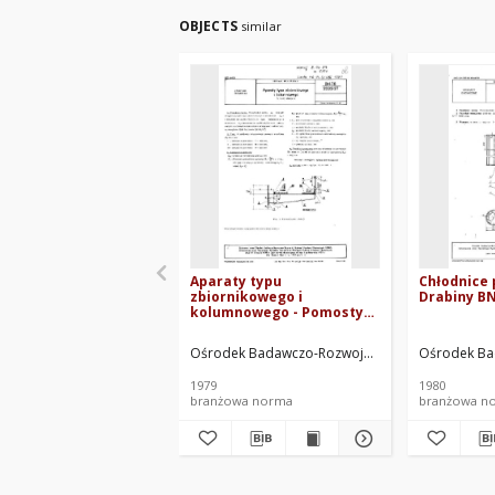
OBJECTS
similar
Aparaty typu
Chłodnice 
zbiornikowego i
Drabiny BN
kolumnowego - Pomosty
okrężne BN-78/2222-27
Ośrodek Badawczo-Rozwojowy Przemysłu Budow
Ośrodek Ba
1979
1980
branżowa norma
branżowa n