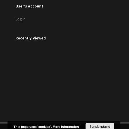
User's account
Log in
Recently viewed
I understand
This page uses 'cookies'.
More information