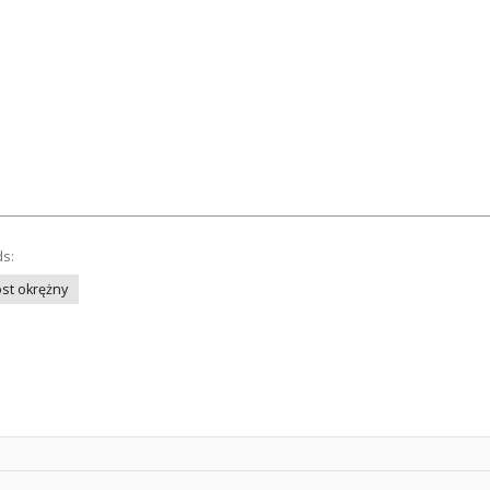
ds:
st okrężny