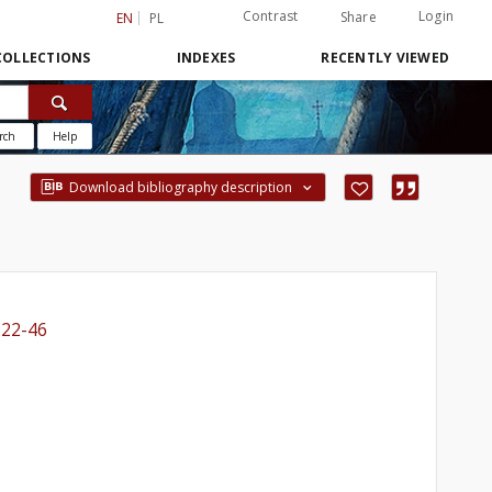
Contrast
Login
Share
EN
PL
COLLECTIONS
INDEXES
RECENTLY VIEWED
rch
Help
Download bibliography description
222-46