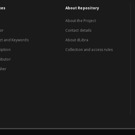
xes
About Repository
About the Project
or
Contact details
ct and Keywords
About dLibra
iption
Collection and access rules
ibutor
sher