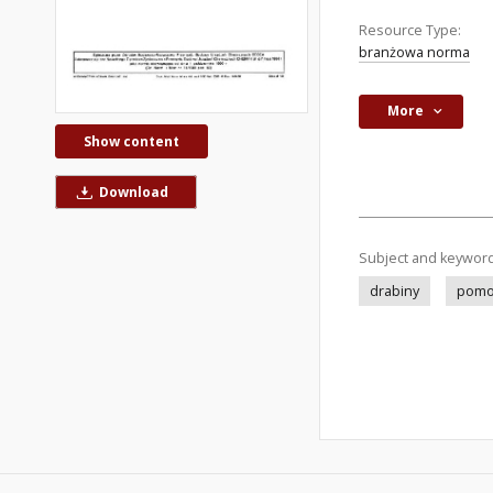
Resource Type:
branżowa norma
More
Show content
Download
Subject and keywor
drabiny
pomo