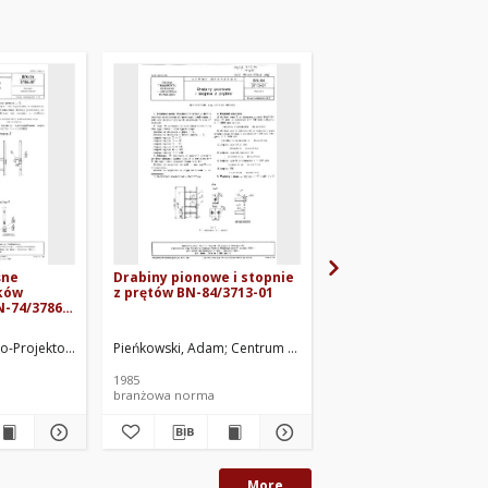
śne
Drabiny pionowe i stopnie
Filtry próżniowe tar
ków
z prętów BN-84/3713-01
- Wielkości
N-74/3786-
charakterystyczne B
74/2374-04
-Projektowe Żeglugi Śródlądowej we Wrocławiu. Oprac.
Pieńkowski, Adam
Centrum Techniki Okrętowej w Gdańsku. 
Ośrodek Badawczo-Roz
1985
1975
branżowa norma
branżowa norma
More