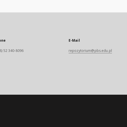
one
E-Mail
8) 52 340-8096
repozytorium@pbs.edu.pl