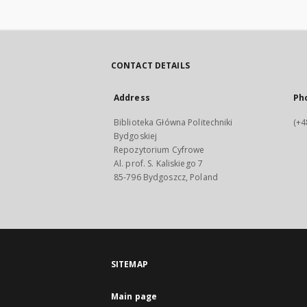
CONTACT DETAILS
Address
Ph
Biblioteka Główna Politechniki
(+4
Bydgoskiej
Repozytorium Cyfrowe
Al. prof. S. Kaliskiego 7
85-796 Bydgoszcz, Poland
SITEMAP
Main page