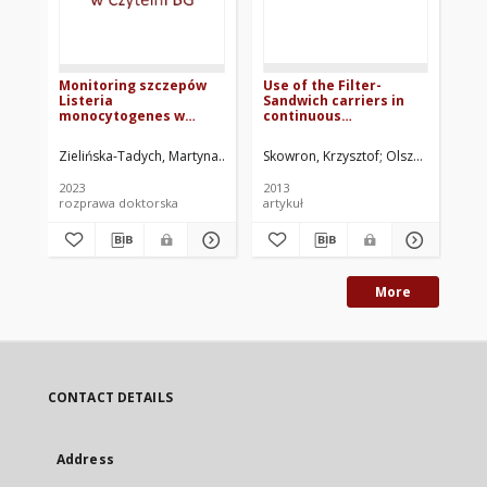
Monitoring szczepów
Use of the Filter-
Listeria
Sandwich carriers in
monocytogenes w
continuous
surowcach, produktach
effectiveness
i środowisku zakładów
monitoring of slurry
Zielińska-Tadych, Martyna
Ligocka, Anna. Promotor
Skowron, Krzysztof
Grudlewska-Buda
Olszewska, Halin
przetwórstwa
treatment methods as
owocowo-warzywnego
an element improving
2023
2013
biosafety in
rozprawa doktorska
artykuł
agriculture
More
CONTACT DETAILS
Address