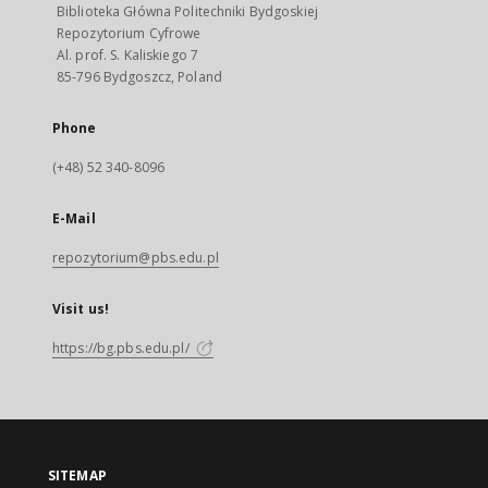
Biblioteka Główna Politechniki Bydgoskiej
Repozytorium Cyfrowe
Al. prof. S. Kaliskiego 7
85-796 Bydgoszcz, Poland
Phone
(+48) 52 340-8096
E-Mail
repozytorium@pbs.edu.pl
Visit us!
https://bg.pbs.edu.pl/
SITEMAP