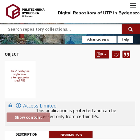
Digital Repository of UTP in Bydgoszc
Advanced search
Help
OBJECT
Access Limited
This publication is protected and can be
accessed only from certain IPs.
Show content
DESCRIPTION
INFORMATION