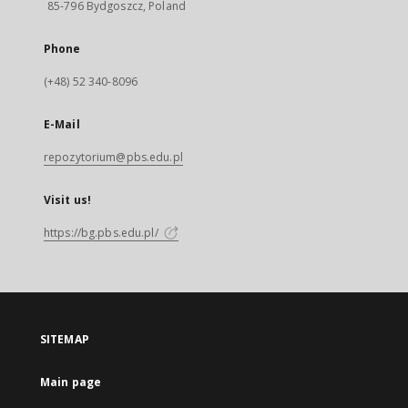
85-796 Bydgoszcz, Poland
Phone
(+48) 52 340-8096
E-Mail
repozytorium@pbs.edu.pl
Visit us!
https://bg.pbs.edu.pl/
SITEMAP
Main page