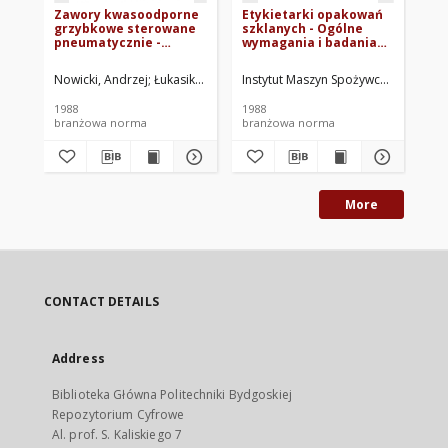
Zawory kwasoodporne
Etykietarki opakowań
Ob
grzybkowe sterowane
szklanych - Ogólne
zi
pneumatycznie -
wymagania i badania
Wy
Ogólne wymagania i
BN-88/2518-03
BN
badania BN-88/2611-02
Nowicki, Andrzej
Łukasik, Mariusz
Instytut Maszyn Spożywczych. Oprac
Instytut Maszyn Spożywczych. Opra
Ins
1988
1988
198
branżowa norma
branżowa norma
br
More
CONTACT DETAILS
Address
Biblioteka Główna Politechniki Bydgoskiej
Repozytorium Cyfrowe
Al. prof. S. Kaliskiego 7