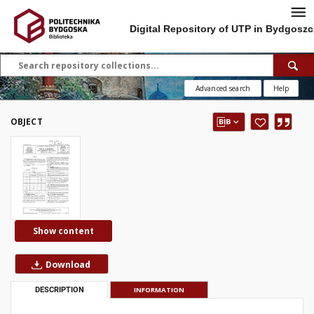
Digital Repository of UTP in Bydgoszc
Advanced search
Help
OBJECT
Show content
Download
DESCRIPTION
INFORMATION