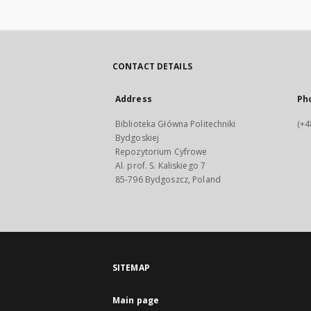
CONTACT DETAILS
Address
Ph
Biblioteka Główna Politechniki
(+4
Bydgoskiej
Repozytorium Cyfrowe
Al. prof. S. Kaliskiego 7
85-796 Bydgoszcz, Poland
SITEMAP
Main page