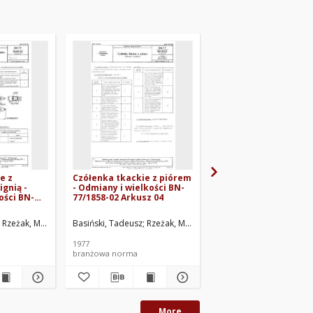
e z
Czółenka tkackie z piórem
Czółenka tkackie - N
gnią -
- Odmiany i wielkości BN-
określenia podstaw
ości BN-
77/1858-02 Arkusz 04
BN-75/1858-02 Arkusz
sz 07
.
znych i Galanteryjnych, Łódź. Oprac.
atorium Przemysłu Artykułów Technicznych i Galanteryjnych, Łódź. Oprac.
Rzeżak, Mieczysław
Basiński, Tadeusz
Centralne Laboratorium Przemysłu Artykułów Technicznych 
Rzeżak, Mieczysław
Basiński, Tadeusz
Centralne Laboratoriu
Rzeża
1977
1977
branżowa norma
branżowa norma
More