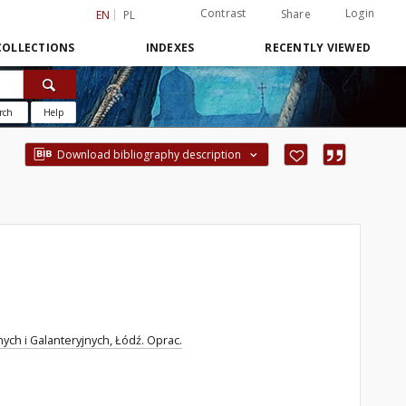
Contrast
Login
Share
EN
PL
COLLECTIONS
INDEXES
RECENTLY VIEWED
rch
Help
Download bibliography description
ch i Galanteryjnych, Łódź. Oprac.