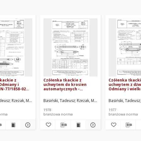
kackie z
Czółenka tkackie z
Czółenka tkacki
Odmiany i
uchwytem do krosien
uchwytem z dźwi
BN-77/1858-02
automatycznych -
Odmiany i wielk
Odmiany i wielkości BN-
77/1858-02 Arku
77/1858-02 Arkusz 06
adeusz
 Laboratorium Przemysłu Artykułów Technicznych i Galanteryjnych, Łódź. Oprac
Rzeżak, Mieczysław
Basiński, Tadeusz
Centralne Laboratorium Przemysłu Artykułów Technic
Rzeżak, Mieczysław
Basiński, Tadeusz
Centralne Labor
1978
1977
orma
branżowa norma
branżowa norma