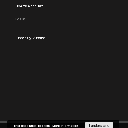
User's account
Log in
Recently viewed
I understand
This page uses 'cookies'.
More information