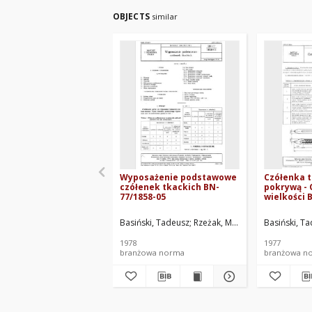
OBJECTS
similar
Wyposażenie podstawowe
Czółenka t
czółenek tkackich BN-
pokrywą - 
77/1858-05
wielkości 
Arkusz 05
Basiński, Tadeusz
Rzeżak, Mieczysław
Basiński, T
Centralne
1978
1977
branżowa norma
branżowa n