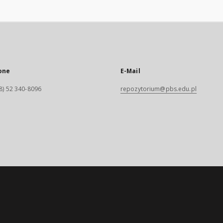
one
E-Mail
8) 52 340-8096
repozytorium@pbs.edu.pl