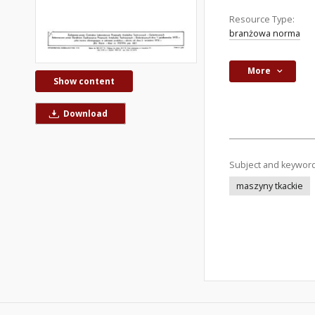
Resource Type:
branżowa norma
More
Show content
Download
Subject and keywor
maszyny tkackie