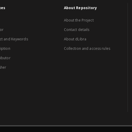
xes
About Repository
About the Project
or
Contact details
ct and Keywords
About dLibra
iption
Collection and access rules
ibutor
sher