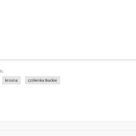
ds:
krosna
czółenka tkackie