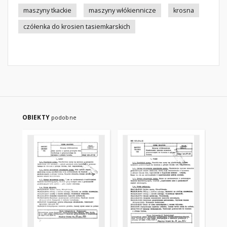
maszyny tkackie
maszyny włókiennicze
krosna
czółenka do krosien tasiemkarskich
OBIEKTY
podobne