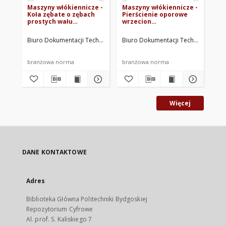
Maszyny włókiennicze -
Maszyny włókiennicze -
Ma
Koła zębate o zębach
Pierścienie oporowe
Ło
prostych wału
wrzecion
wr
korbowego i
przerzutowych do
pr
przerzutowego do
krosien z górnym
kr
Biuro Dokumentacji Technicznej. Oprac.
Biuro Dokumentacji Technicznej. Op
Biu
krosien z górnym
biciem BN-68/1859-11
bi
biciem BN-68/1859-12
196
branżowa norma
branżowa norma
br
Więcej
DANE KONTAKTOWE
Adres
Biblioteka Główna Politechniki Bydgoskiej
Repozytorium Cyfrowe
Al. prof. S. Kaliskiego 7