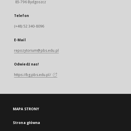
85-796 Bydgoszcz
Telefon
(+48) 52 340-8096
E-Mail
repozytorium@pbs.edu.pl
Odwiedź nas!
https://bg.pbs.edu.pl/
MAPA STRONY
Strona główna