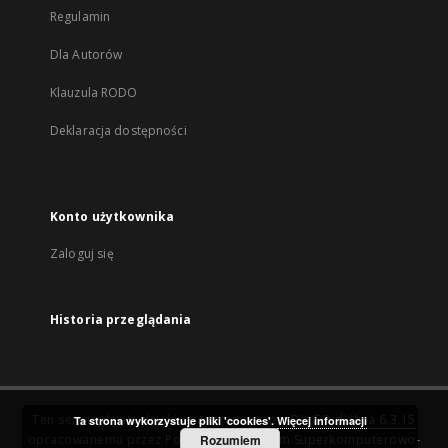
Regulamin
Dla Autorów
Klauzula RODO
Deklaracja dostępności
Konto użytkownika
Zaloguj się
Historia przeglądania
Ten serwis działa dzięki oprogramowaniu
DInGO dLibra 6.3.15
Ta strona wykorzystuje pliki 'cookies'.
Więcej informacji
opracowanemu przez
Poznańskie Centrum Superkomputerowo-
Rozumiem