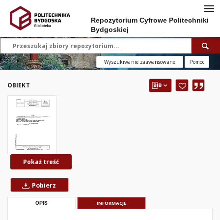
Repozytorium Cyfrowe Politechniki
Bydgoskiej
Wyszukiwanie zaawansowane
Pomoc
OBIEKT
Pokaż treść
Pobierz
OPIS
INFORMACJE