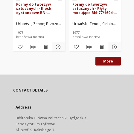
Formy do tworzyw
Formy do tworzyw
Fo
sztucznych - Klocki
sztucznych - Płyty
sz
dystansowe BN-
mocujące BN-77/1694-
Pi
77/1696-13
02
BN
Urbański, Zenon
Brzozowska, Barbara
Urbański, Zenon
Fabryka Pras Automatycznyc
Ślebioda, Krzyszto
Urb
1978
1977
197
branżowa norma
branżowa norma
br
More
CONTACT DETAILS
Address
Biblioteka Główna Politechniki Bydgoskiej
Repozytorium Cyfrowe
Al. prof. S. Kaliskiego 7