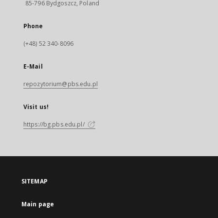
85-796 Bydgoszcz, Poland
Phone
(+48) 52 340-8096
E-Mail
repozytorium@pbs.edu.pl
Visit us!
https://bg.pbs.edu.pl/
SITEMAP
Main page