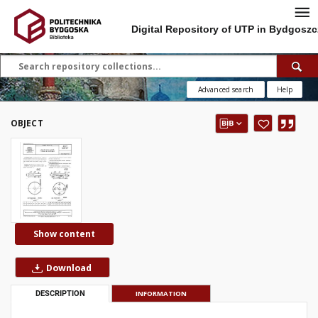
Digital Repository of UTP in Bydgoszc
Advanced search
Help
OBJECT
Show content
Download
DESCRIPTION
INFORMATION