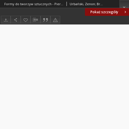
Formy do tworzyw sztucznych - Pierścienie centrujące BN-77/1695-04
Urbański, Zenon; Brzozowska, Barbara; Fabryka Pras Automatycznych Zakład nr 4, Zakładowe Biuro Rozwojowe FORMET - Bydgoszcz. Oprac.
Pokaż szczegóły