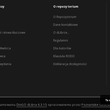
ksy
O repozytorium
O Repozytorium
Dane kontaktowe
 i słowa kluczowe
O dLibrze...
Regulamin
łtwórca
Dla Autorów
wca
Klauzula RODO
 wydania
Deklaracja dostępności
Ta 
ogramowaniu
DInGO dLibra 6.3.15
opracowanemu przez
Poznańskie Centr