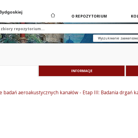
 Bydgoskiej
O REPOZYTORIUM
KOL
Wyszukiwanie zaawansow
INFORMACJE
 badań aeroakustycznych kanałów - Etap III: Badania drgań k