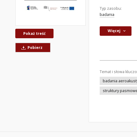
Typ zasobu:
badania
Więcej
Pokaż treść
Pobierz
Temat i słowa klucz
badania aeroakus
struktury pasmow