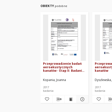
OBIEKTY
podobne
Przeprowadzenie badań
Przeprowa
aeroakustycznych
aeroakust
kanałów - Etap II: Badania
kanałów
wizualizacji przepływu w
kanałach
Kopania, Joanna
Dyszlewska,
2017
2017
badania
badania