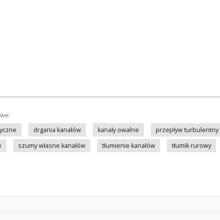
owe:
tyczne
drgania kanałów
kanały owalne
przepływ turbulentny
e
szumy własne kanałów
tłumienie kanałów
tłumik rurowy