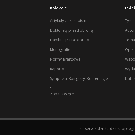
Kolekcje
Inde
Artykuły z czasopism
Tytuł
Doktoraty przed obroną
Autor
Habilitacje i Doktoraty
Temat
Monografie
Opis
Normy Branżowe
Wspó
Raporty
Wyda
Sympozja, Kongresy, Konferencje
Data
...
Zobacz więcej
Ten serwis działa dzięki opr