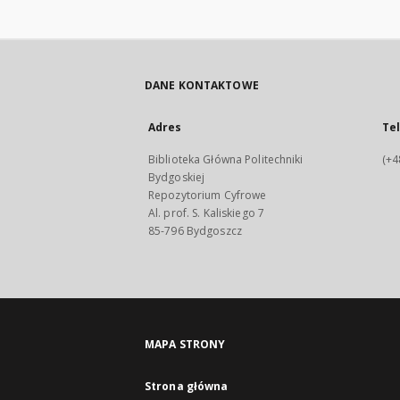
DANE KONTAKTOWE
Adres
Te
Biblioteka Główna Politechniki
(+4
Bydgoskiej
Repozytorium Cyfrowe
Al. prof. S. Kaliskiego 7
85-796 Bydgoszcz
MAPA STRONY
Strona główna