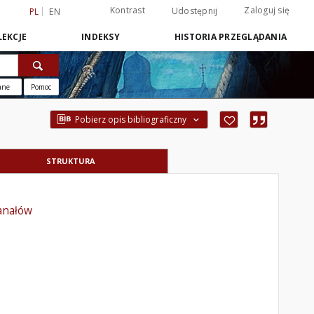
Kontrast
Zaloguj się
Udostępnij
PL
EN
EKCJE
INDEKSY
HISTORIA PRZEGLĄDANIA
ane
Pomoc
Pobierz opis bibliograficzny
STRUKTURA
anałów