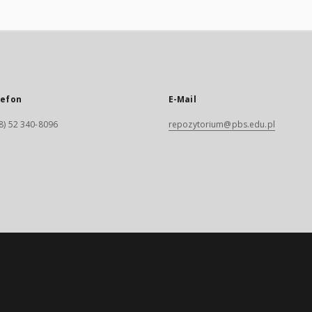
lefon
E-Mail
8) 52 340-8096
repozytorium@pbs.edu.pl