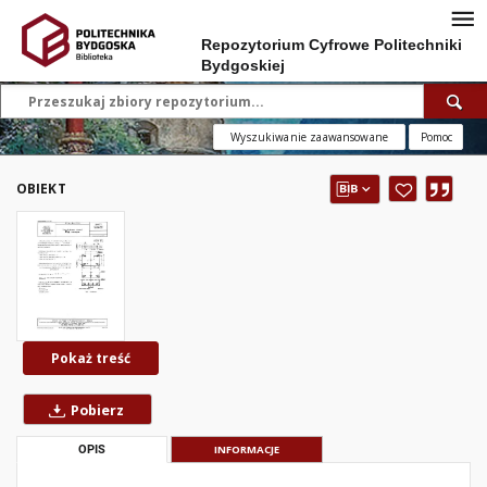
Repozytorium Cyfrowe Politechniki
Bydgoskiej
Wyszukiwanie zaawansowane
Pomoc
OBIEKT
Pokaż treść
Pobierz
OPIS
INFORMACJE