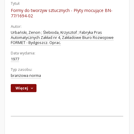
Tytuł:
Formy do tworzyw sztucznych - Płyty mocujące BN-
77/1694-02
Autor:
Urbański, Zenon
;
Ślebioda, Krzysztof
;
Fabryka Pras
Automatycznych Zakład nr 4, Zakładowe Biuro Rozwojowe
FORMET - Bydgoszcz. Oprac.
Data wydania:
1977
Typ zasobu:
branżowa norma
Więcej