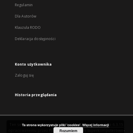
Regulamin
Dla Autorów
Klauzula RODO
Deklaracja dostępności
Konto użytkownika
Zaloguj się
Historia przeglądania
Ten serwis działa dzięki oprogramowaniu
DInGO dLibra 6.3.15
Ta strona wykorzystuje pliki 'cookies'.
Więcej informacji
opracowanemu przez
Poznańskie Centrum Superkomputerowo-
Rozumiem