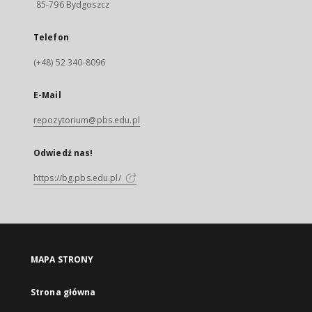
85-796 Bydgoszcz
Telefon
(+48) 52 340-8096
E-Mail
repozytorium@pbs.edu.pl
Odwiedź nas!
https://bg.pbs.edu.pl/
MAPA STRONY
Strona główna