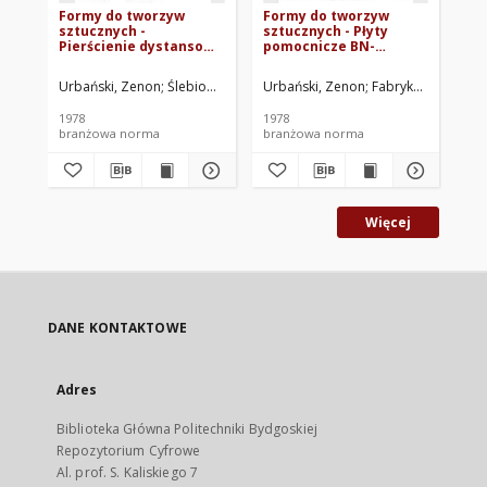
Formy do tworzyw
Formy do tworzyw
Fo
sztucznych -
sztucznych - Płyty
sz
Pierścienie dystansowe
pomocnicze BN-
dy
BN-77/1696-14
77/1694-05
77
Urbański, Zenon
Ślebioda, Krzysztof
Urbański, Zenon
Fabryka Pras Automatycznych Z
Fabryka Pras Aut
Urb
1978
1978
197
branżowa norma
branżowa norma
br
Więcej
DANE KONTAKTOWE
Adres
Biblioteka Główna Politechniki Bydgoskiej
Repozytorium Cyfrowe
Al. prof. S. Kaliskiego 7