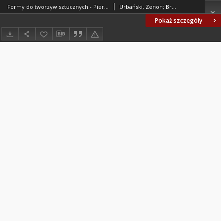
Formy do tworzyw sztucznych - Pierścienie centrujące BN-77/1695-04
Urbański, Zenon; Brzozowska, Barbara; Fabryka Pras Automatycznych Zakład nr 4, Zakładowe Biuro Rozwojowe FORMET - Bydgoszcz. Oprac.
Pokaż szczegóły