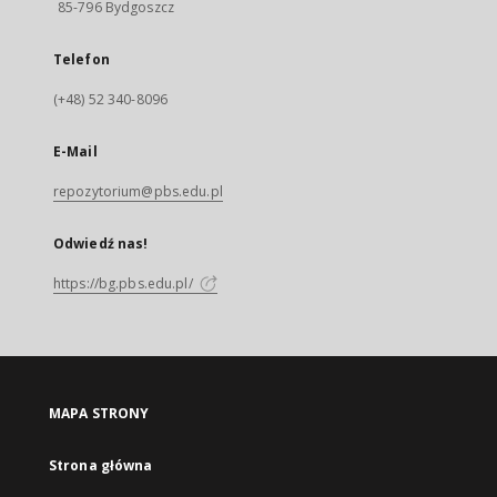
85-796 Bydgoszcz
Telefon
(+48) 52 340-8096
E-Mail
repozytorium@pbs.edu.pl
Odwiedź nas!
https://bg.pbs.edu.pl/
MAPA STRONY
Strona główna