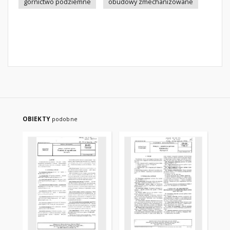
górnictwo podziemne
obudowy zmechanizowane
OBIEKTY
podobne