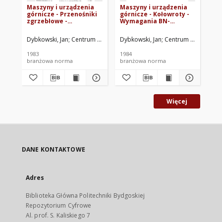
Maszyny i urządzenia
Maszyny i urządzenia
Ma
górnicze - Przenośniki
górnicze - Kołowroty -
gó
zgrzebłowe -
Wymagania BN-
ch
Wymagania BN-
84/1705-21
Wy
82/1705-02
84
Dybkowski, Jan
Centrum Mechanizacji Górnictwa KOMAG. Oprac.
Dybkowski, Jan
Centrum Mechanizac
Pa
1983
1984
198
branżowa norma
branżowa norma
br
Więcej
DANE KONTAKTOWE
Adres
Biblioteka Główna Politechniki Bydgoskiej
Repozytorium Cyfrowe
Al. prof. S. Kaliskiego 7