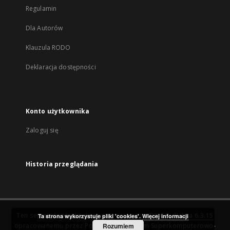
Regulamin
Dla Autorów
Klauzula RODO
Deklaracja dostępności
Konto użytkownika
Zaloguj się
Historia przeglądania
Ten serwis działa dzięki oprogramowaniu
DInGO dLibra 6.3.15
Ta strona wykorzystuje pliki 'cookies'.
Więcej informacji
opracowanemu przez
Poznańskie Centrum Superkomputerowo-
Rozumiem