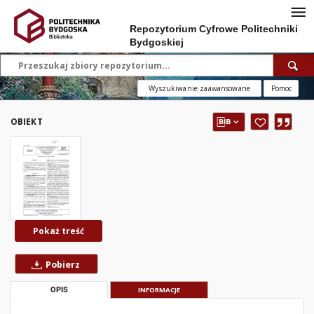
Repozytorium Cyfrowe Politechniki
Bydgoskiej
Wyszukiwanie zaawansowane
Pomoc
OBIEKT
Pokaż treść
Pobierz
OPIS
INFORMACJE