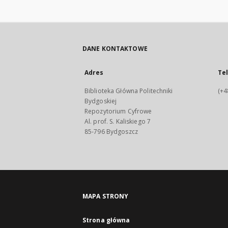
DANE KONTAKTOWE
Adres
Te
Biblioteka Główna Politechniki
(+4
Bydgoskiej
Repozytorium Cyfrowe
Al. prof. S. Kaliskiego 7
85-796 Bydgoszcz
MAPA STRONY
Strona główna