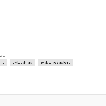
owe:
mne
pył kopalniany
zwalczanie zapylenia