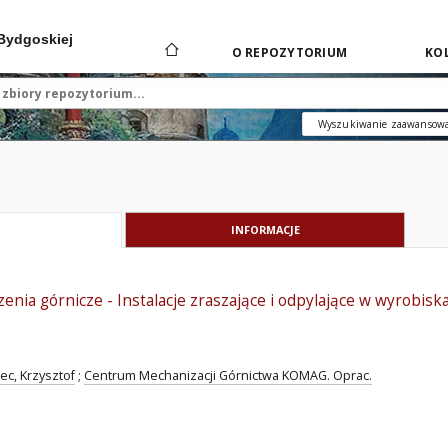
 Bydgoskiej
O REPOZYTORIUM
KOL
Wyszukiwanie zaawansow
INFORMACJE
enia górnicze - Instalacje zraszające i odpylające w wyrob
ec, Krzysztof
;
Centrum Mechanizacji Górnictwa KOMAG. Oprac.