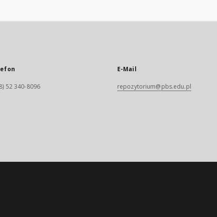
lefon
E-Mail
8) 52 340-8096
repozytorium@pbs.edu.pl