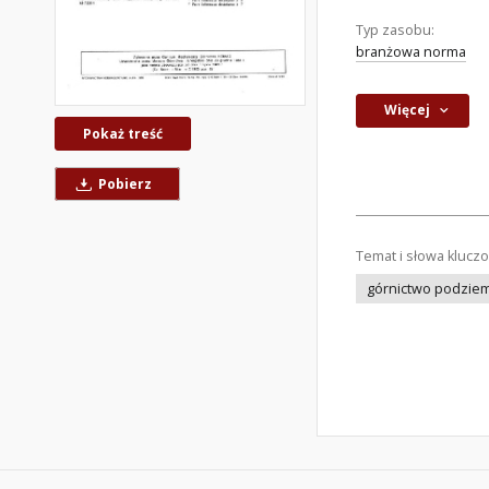
Typ zasobu:
branżowa norma
Więcej
Pokaż treść
Pobierz
Temat i słowa klucz
górnictwo podzie