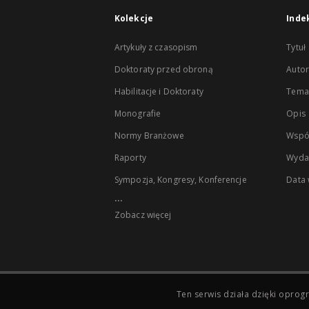
Kolekcje
Inde
Artykuły z czasopism
Tytuł
Doktoraty przed obroną
Autor
Habilitacje i Doktoraty
Temat
Monografie
Opis
Normy Branżowe
Wspó
Raporty
Wyda
Sympozja, Kongresy, Konferencje
Data
...
Zobacz więcej
Ten serwis działa dzięki opr