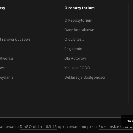
ksy
O repozytorium
O Repozytorium
Dane kontaktowe
 i słowa kluczowe
O dLibrze...
Regulamin
łtwórca
Dla Autorów
wca
Klauzula RODO
 wydania
Deklaracja dostępności
Ta 
ogramowaniu
DInGO dLibra 6.3.15
opracowanemu przez
Poznańskie Centr