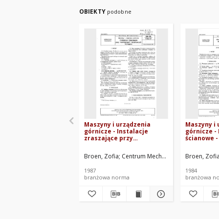
OBIEKTY
podobne
Maszyny i urządzenia
Maszyny i 
górnicze - Instalacje
górnicze -
zraszające przy
ścianowe 
kombajnach ścianowych -
84/1705-34
Wymagania BN-86/1705-37
Broen, Zofia
Centrum Mechanizacji Górnictwa 
Broen, Zofi
1987
1984
branżowa norma
branżowa n