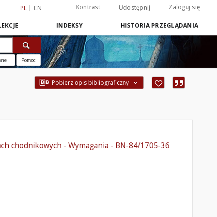
Kontrast
Zaloguj się
Udostępnij
PL
EN
EKCJE
INDEKSY
HISTORIA PRZEGLĄDANIA
ane
Pomoc
Pobierz opis bibliograficzny
iskach chodnikowych - Wymagania - BN-84/1705-36