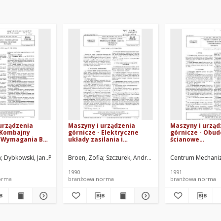
urządzenia
Maszyny i urządzenia
Maszyny i urząd
 Kombajny
górnicze - Elektryczne
górnicze - Obu
- Wymagania BN-
układy zasilania i
ścianowe
sterowania - Wymagania
zmechanizowan
BN-89/1705-54
Wymagania BN-9
KOMAG. Oprac.
a
Dybkowski, Jan
Pawelczyk, Jerzy
Parketny, Edmund
Broen, Zofia
Centrum Mechanizacji Górnictwa KOMAG. 
Szczurek, Andrzej
Skrzydło, Robert
Centrum Mechaniz
Cent
1990
1991
orma
branżowa norma
branżowa norma