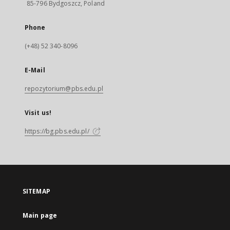
85-796 Bydgoszcz, Poland
Phone
(+48) 52 340-8096
E-Mail
repozytorium@pbs.edu.pl
Visit us!
https://bg.pbs.edu.pl/
SITEMAP
Main page