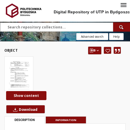
Digital Repository of UTP in Bydgoszc
Advanced search
Help
OBJECT
Show content
Download
DESCRIPTION
INFORMATION