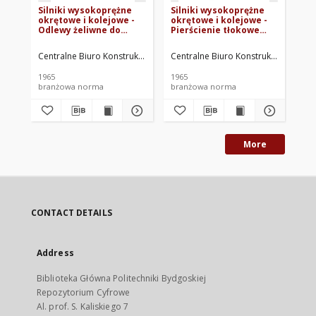
Silniki wysokoprężne
Silniki wysokoprężne
Si
okrętowe i kolejowe -
okrętowe i kolejowe -
ok
Odlewy żeliwne do
Pierścienie tłokowe
Ok
wyrobu pierścieni
uszczelniające
cię
tłokowych BN-65/1341-
prostokątne BN-
67
Centralne Biuro Konstrukcyjne Silników Spaliniowych. Oprac.
Centralne Biuro Konstrukcyjne Silni
Cen
08
65/1341-09
1965
1965
196
branżowa norma
branżowa norma
br
More
CONTACT DETAILS
Address
Biblioteka Główna Politechniki Bydgoskiej
Repozytorium Cyfrowe
Al. prof. S. Kaliskiego 7