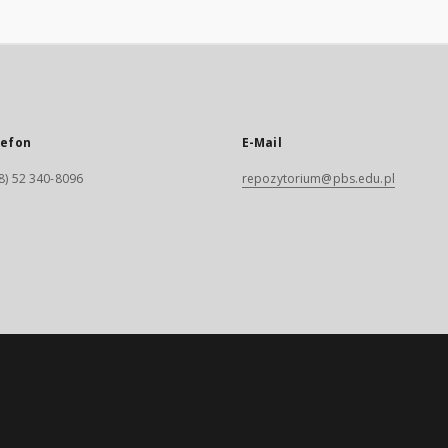
lefon
E-Mail
8) 52 340-8096
repozytorium@pbs.edu.pl