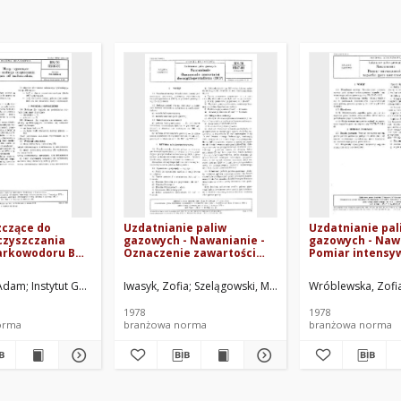
zczące do
Uzdatnianie paliw
Uzdatnianie pal
czyszczania
gazowych - Nawanianie -
gazowych - Naw
iarkowodoru BN-
Oznaczenie zawartości
Pomiar intensy
dwucyklopentadienu (DCP)
zapachu gazu
BN-78/0547-01 Arkusz 06
nawonionego BN
go i Gazownictwa. Oprac.
 Adam
Instytut Górnictwa Naftowego i Gazownictwa. Oprac.
Iwasyk, Zofia
Szelągowski, Michał
Instytut Górnictwa 
Wróblewska, Zofi
01 Arkusz 05
1978
1978
orma
branżowa norma
branżowa norma