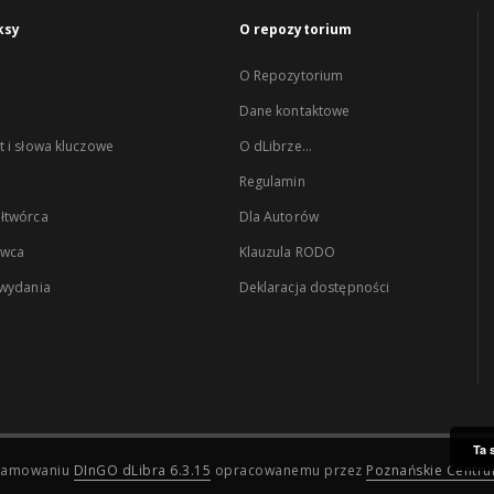
ksy
O repozytorium
O Repozytorium
Dane kontaktowe
 i słowa kluczowe
O dLibrze...
Regulamin
łtwórca
Dla Autorów
wca
Klauzula RODO
 wydania
Deklaracja dostępności
Ta 
ogramowaniu
DInGO dLibra 6.3.15
opracowanemu przez
Poznańskie Centr