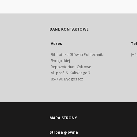
DANE KONTAKTOWE
Adres
Te
Biblioteka Główna Politechniki
(+4
Bydgoskiej
Repozytorium Cyfrowe
Al. prof. S. Kaliskiego 7
85-796 Bydgoszcz
MAPA STRONY
Strona główna