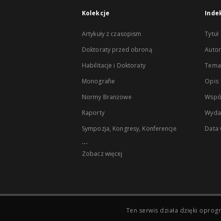
Kolekcje
Inde
Artykuły z czasopism
Tytuł
Doktoraty przed obroną
Autor
Habilitacje i Doktoraty
Temat
Monografie
Opis
Normy Branżowe
Wspó
Raporty
Wyda
Sympozja, Kongresy, Konferencje
Data
...
Zobacz więcej
Ten serwis działa dzięki opr