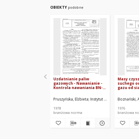
OBIEKTY
podobne
Uzdatnianie paliw
Masy czys
gazowych - Nawanianie -
suchego o
Kontrola nawaniania BN-
gazu od s
78/0547-01 Arkusz 04
76/0546-01
Pruszyńska, Elżbieta
Instytut Górnictwa Naftowe
Boznański,
1978
1976
branżowa norma
branżowa n