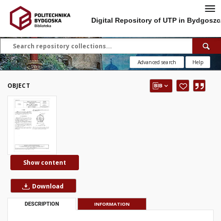
Digital Repository of UTP in Bydgoszc
Advanced search
Help
OBJECT
Show content
Download
DESCRIPTION
INFORMATION