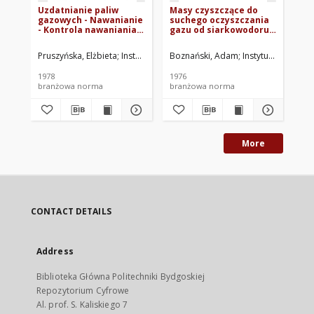
Uzdatnianie paliw
Masy czyszczące do
Uz
gazowych - Nawanianie
suchego oczyszczania
ga
- Kontrola nawaniania
gazu od siarkowodoru
- 
BN-78/0547-01 Arkusz
BN-76/0546-01
za
04
dw
Pruszyńska, Elżbieta
Instytut Górnictwa Naftowego i Gazownictwa. Op
Boznański, Adam
Instytut Górnictw
Iwa
(D
Ar
1978
1976
197
branżowa norma
branżowa norma
br
More
CONTACT DETAILS
Address
Biblioteka Główna Politechniki Bydgoskiej
Repozytorium Cyfrowe
Al. prof. S. Kaliskiego 7