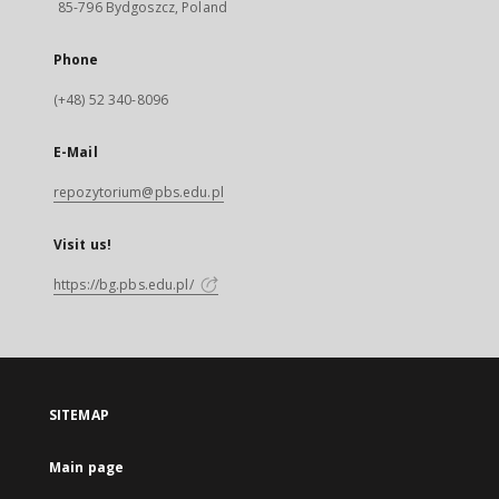
85-796 Bydgoszcz, Poland
Phone
(+48) 52 340-8096
E-Mail
repozytorium@pbs.edu.pl
Visit us!
https://bg.pbs.edu.pl/
SITEMAP
Main page