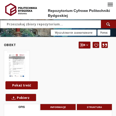
Repozytorium Cyfrowe Politechniki
Bydgoskiej
Wyszukiwanie zaawansowane
Pomoc
OBIEKT
Pokaż treść
Pobierz
OPIS
INFORMACJE
STRUKTURA