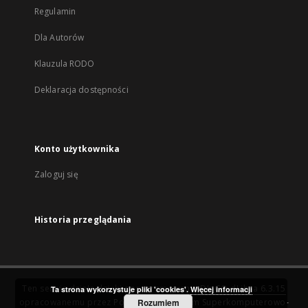
Regulamin
Dla Autorów
Klauzula RODO
Deklaracja dostępności
Konto użytkownika
Zaloguj się
Historia przeglądania
Ten serwis działa dzięki oprogramowaniu
DInGO dLibra 6.3.15
Ta strona wykorzystuje pliki 'cookies'.
Więcej informacji
opracowanemu przez
Poznańskie Centrum Superkomputerowo-
Rozumiem