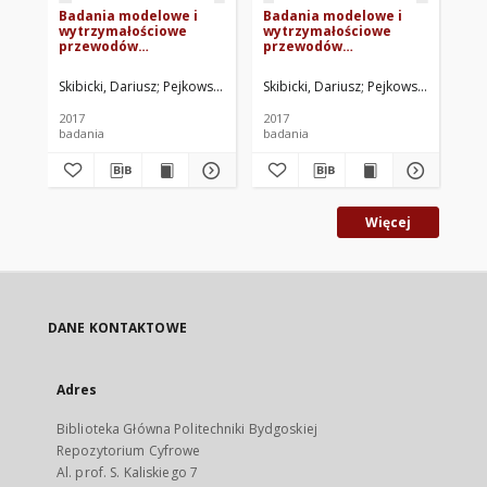
Badania modelowe i
Badania modelowe i
Ba
wytrzymałościowe
wytrzymałościowe
wy
przewodów
przewodów
pr
wentylacyjnych - Etap
wentylacyjnych - Etap
we
4. Badania numeryczne
3. Badania numeryczne
2. 
Skibicki, Dariusz
Pejkowski, Łukasz
Skibicki, Dariusz
Pejkowski, Łukasz
Lip
wytrzymałości
wytrzymałości na
sz
przewodów owalnych
przeciążenia
ow
2017
2017
201
sejsmiczne i
badania
badania
bad
wybuchoweowe
Więcej
DANE KONTAKTOWE
Adres
Biblioteka Główna Politechniki Bydgoskiej
Repozytorium Cyfrowe
Al. prof. S. Kaliskiego 7