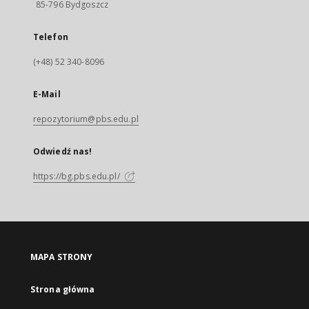
85-796 Bydgoszcz
Telefon
(+48) 52 340-8096
E-Mail
repozytorium@pbs.edu.pl
Odwiedź nas!
https://bg.pbs.edu.pl/
MAPA STRONY
Strona główna