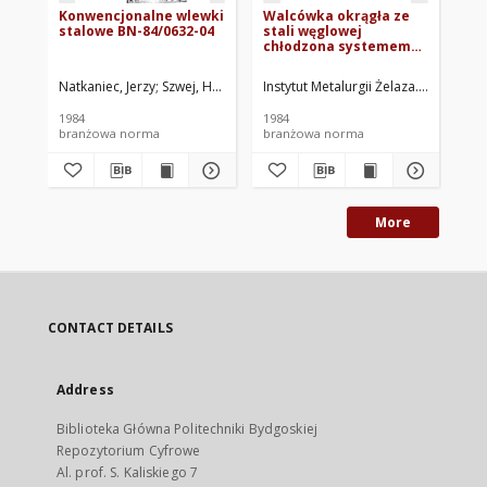
Konwencjonalne wlewki
Walcówka okrągła ze
Ba
stalowe BN-84/0632-04
stali węglowej
st
chłodzona systemem
cią
STELMOR do wyrobu
gł
drutu BN-84/0644-54
BN
Natkaniec, Jerzy
Szwej, Henryk
Instytut Metalurgii Żelaza. Oprac.
Instytut Metalurgii Żelaza. Oprac.
Paś
1984
1984
branżowa norma
branżowa norma
br
More
CONTACT DETAILS
Address
Biblioteka Główna Politechniki Bydgoskiej
Repozytorium Cyfrowe
Al. prof. S. Kaliskiego 7