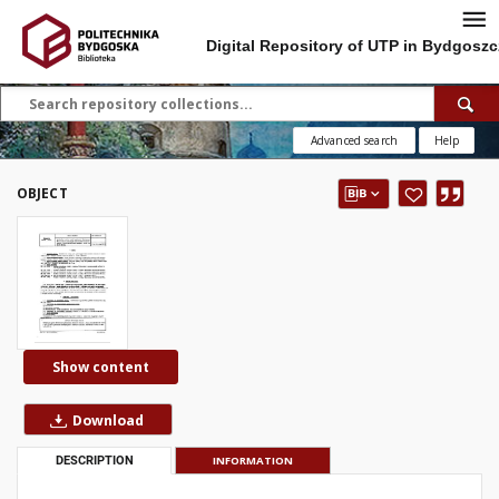
Digital Repository of UTP in Bydgoszc
Advanced search
Help
OBJECT
Show content
Download
DESCRIPTION
INFORMATION