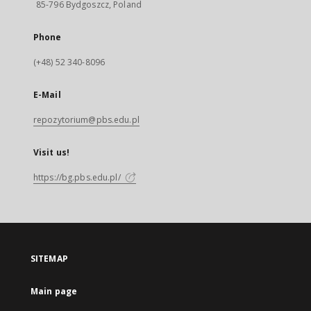
85-796 Bydgoszcz, Poland
Phone
(+48) 52 340-8096
E-Mail
repozytorium@pbs.edu.pl
Visit us!
https://bg.pbs.edu.pl/
SITEMAP
Main page