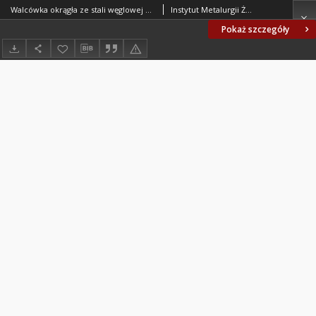
Walcówka okrągła ze stali węglowej chłodzona systemem STELMOR do wyrobu drutu BN-84/0644-54
Instytut Metalurgii Żelaza. Oprac.
Pokaż szczegóły