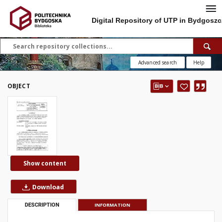
Digital Repository of UTP in Bydgoszc
Advanced search
Help
OBJECT
Show content
Download
DESCRIPTION
INFORMATION