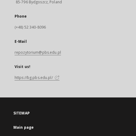
85-796 Bydgoszcz, Poland
Phone
(+48) 52 340-8096
E-Mail
repozytorium@pbs.edu.pl
Visit us!
https://bg.pbs.edu.pl/
SITEMAP
Main page