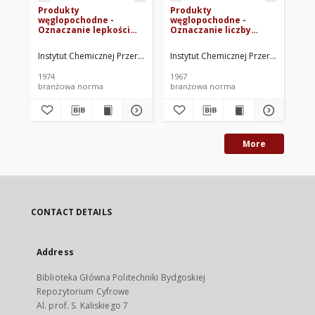
Produkty
Produkty
Pr
węglopochodne -
węglopochodne -
wę
Oznaczanie lepkości
Oznaczanie liczby
pi
metodą Rütgersa BN-
piaskowej lepiszcza do
ko
73/0511-24
koksu formowanego
BN
Instytut Chemicznej Przeróbki Węgla. Oprac.
Instytut Chemicznej Przeróbki Węgla
Ins
BN-66/0511-08
1974
1967
196
branżowa norma
branżowa norma
br
More
CONTACT DETAILS
Address
Biblioteka Główna Politechniki Bydgoskiej
Repozytorium Cyfrowe
Al. prof. S. Kaliskiego 7