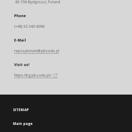
85-796 Bydgoszcz, Poland
Phone
(+48) 52 340-8096
E-Mail
repozytorium@pbs.edu.pl
Visit us!
https://bg.pbs.edu.pl/
SITEMAP
Main page