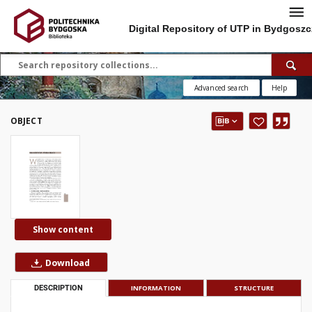
Digital Repository of UTP in Bydgoszc
Advanced search
Help
OBJECT
Show content
Download
DESCRIPTION
INFORMATION
STRUCTURE