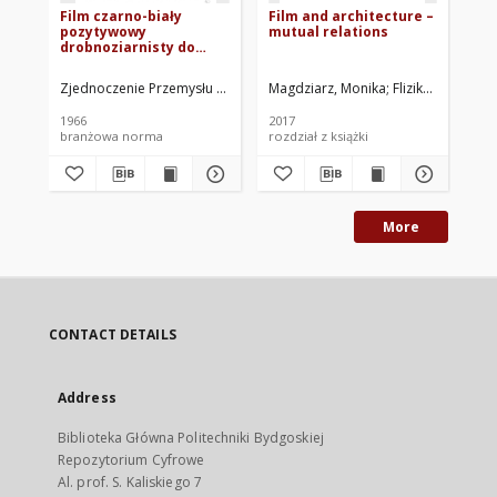
Film czarno-biały
Film and architecture –
Es
pozytywowy
mutual relations
w 
drobnoziarnisty do
arc
celów
st
kinematograficznych
st
Zjednoczenie Przemysłu Włókien Sztucznych. Oprac.
Magdziarz, Monika
Flizikowski, Józef
Brę
BN-64/6122-02
1966
2017
201
branżowa norma
rozdział z książki
roz
More
CONTACT DETAILS
Address
Biblioteka Główna Politechniki Bydgoskiej
Repozytorium Cyfrowe
Al. prof. S. Kaliskiego 7