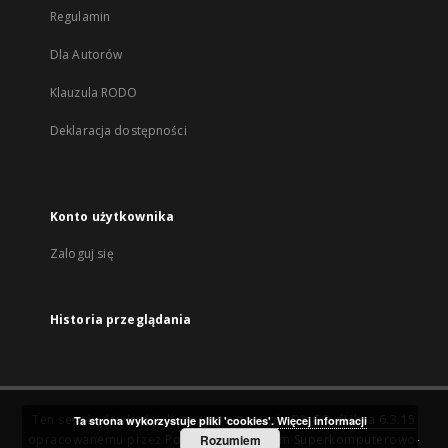
Regulamin
Dla Autorów
Klauzula RODO
Deklaracja dostępności
Konto użytkownika
Zaloguj się
Historia przeglądania
Ten serwis działa dzięki oprogramowaniu
DInGO dLibra 6.3.15
Ta strona wykorzystuje pliki 'cookies'.
Więcej informacji
opracowanemu przez
Poznańskie Centrum Superkomputerowo-
Rozumiem