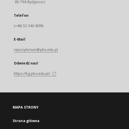
85-796 Bydgoszcz
Telefon
(+48) 52 340-8096
E-Mail
repozytorium@pbs.edu.pl
Odwiedź nas!
https://bg.pbs.edu.pl/
MAPA STRONY
Strona główna