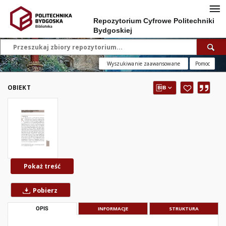
Repozytorium Cyfrowe Politechniki
Bydgoskiej
Wyszukiwanie zaawansowane
Pomoc
OBIEKT
Pokaż treść
Pobierz
OPIS
INFORMACJE
STRUKTURA