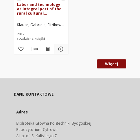
Labor and technology
as integral part of the
rural cultural
landscape
Klause, Gabriela
Flizikowski, Józef. Red.
Rzepecki, Grzegorz. Red. nau
2017
rozdział z książki
Więcej
DANE KONTAKTOWE
Adres
Biblioteka Główna Politechniki Bydgoskiej
Repozytorium Cyfrowe
Al. prof. S. Kaliskiego 7