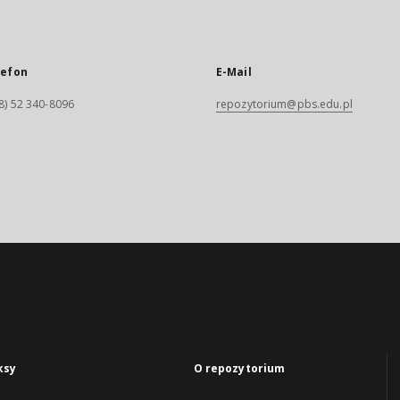
lefon
E-Mail
8) 52 340-8096
repozytorium@pbs.edu.pl
ksy
O repozytorium