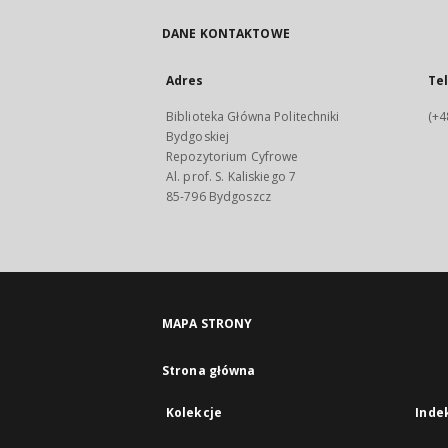
DANE KONTAKTOWE
Adres
Te
Biblioteka Główna Politechniki
(+4
Bydgoskiej
Repozytorium Cyfrowe
Al. prof. S. Kaliskiego 7
85-796 Bydgoszcz
MAPA STRONY
Strona główna
Kolekcje
Inde