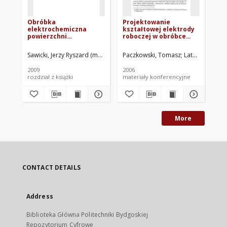
Obróbka
Projektowanie
Ob
elektrochemiczna
kształtowej elektrody
po
powierzchni
roboczej w obróbce
kr
obrotowych elektrodą
ECM
el
drgającą
Sawicki, Jerzy Ryszard (mechanika)
Paczkowski, Tomasz
Sawicki, Jerzy Ryszard. Red.
Latoś, Hubert. 
Pa
2009
2006
200
rozdział z książki
materiały konferencyjne
roz
More
CONTACT DETAILS
Address
Biblioteka Główna Politechniki Bydgoskiej
Repozytorium Cyfrowe