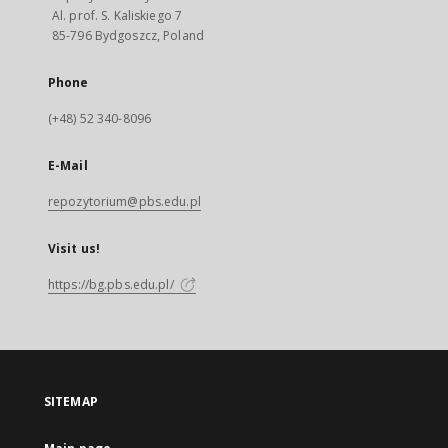
Al. prof. S. Kaliskiego 7
85-796 Bydgoszcz, Poland
Phone
(+48) 52 340-8096
E-Mail
repozytorium@pbs.edu.pl
Visit us!
https://bg.pbs.edu.pl/
SITEMAP