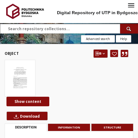
Digital Repository of UTP in Bydgoszc
Advanced search
Help
OBJECT
Show content
Download
DESCRIPTION
INFORMATION
STRUCTURE