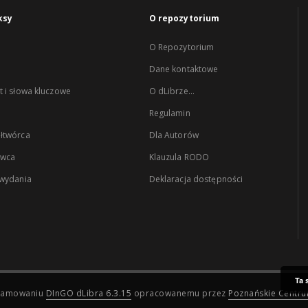
ksy
O repozytorium
O Repozytorium
Dane kontaktowe
 i słowa kluczowe
O dLibrze...
Regulamin
łtwórca
Dla Autorów
wca
Klauzula RODO
 wydania
Deklaracja dostępności
Ta 
ogramowaniu
DInGO dLibra 6.3.15
opracowanemu przez
Poznańskie Centr