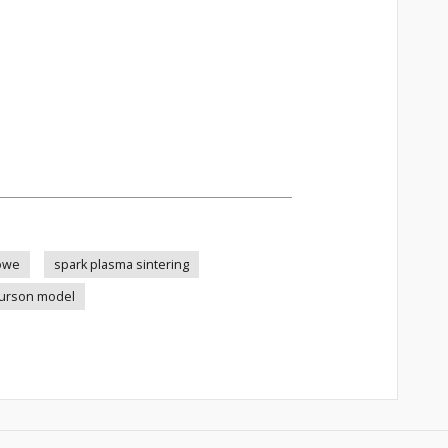
owe
spark plasma sintering
urson model