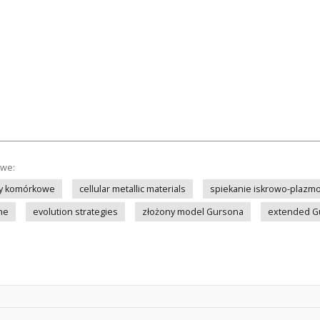
owe:
ły komórkowe
cellular metallic materials
spiekanie iskrowo-plazm
ne
evolution strategies
złożony model Gursona
extended G