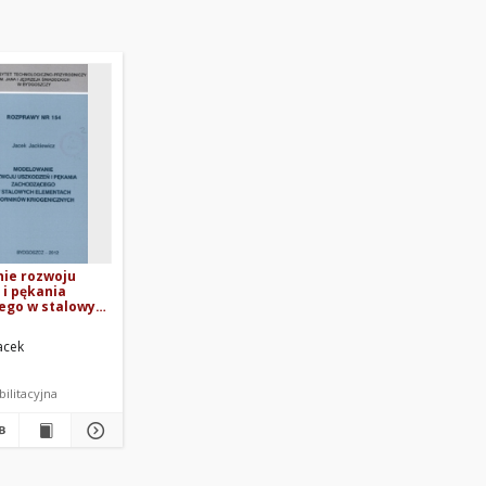
ie rozwoju
i pękania
ego w stalowych
h zbiorników
znych
Jacek
ilitacyjna