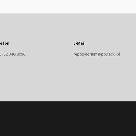
lefon
E-Mail
8) 52 340-8096
repozytorium@pbs.edu.pl