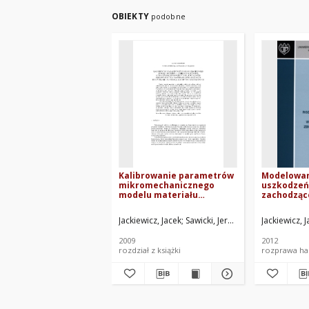
OBIEKTY
podobne
Kalibrowanie parametrów
Modelowan
mikromechanicznego
uszkodzeń 
modelu materiału
zachodząc
polikrystalicznego, który
elementac
uwzględnia wzrost
kriogenic
Jackiewicz, Jacek
Sawicki, Jerzy Ryszard. Red.
Jackiewicz, 
strukturalnych
mikropustek przy
2009
2012
możliwym równoczesnym
rozdział z książki
rozprawa hab
jego ściananiu za pomocą
algorytmu genetycznego