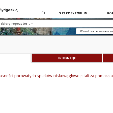
 Bydgoskiej
O REPOZYTORIUM
KOL
Wyszukiwanie zaawansow
INFORMACJE
łasności porowatych spieków niskowęglowej stali za pomocą