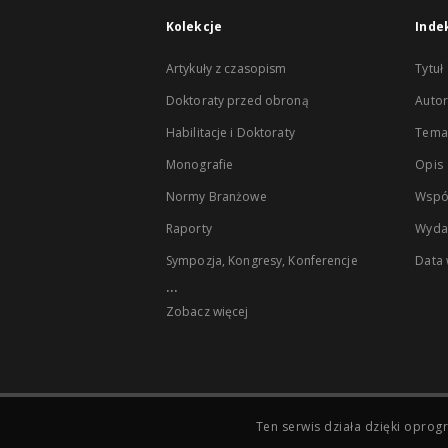
Kolekcje
Inde
Artykuły z czasopism
Tytuł
Doktoraty przed obroną
Autor
Habilitacje i Doktoraty
Temat
Monografie
Opis
Normy Branżowe
Wspó
Raporty
Wyda
Sympozja, Kongresy, Konferencje
Data
...
Zobacz więcej
Ten serwis działa dzięki opr