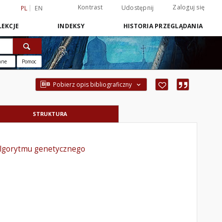
Kontrast
Zaloguj się
Udostępnij
PL
EN
EKCJE
INDEKSY
HISTORIA PRZEGLĄDANIA
ane
Pomoc
Pobierz opis bibliograficzny
STRUKTURA
 algorytmu genetycznego