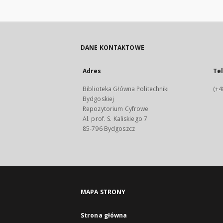
DANE KONTAKTOWE
Adres
Te
Biblioteka Główna Politechniki
(+4
Bydgoskiej
Repozytorium Cyfrowe
Al. prof. S. Kaliskiego 7
85-796 Bydgoszcz
MAPA STRONY
Strona główna