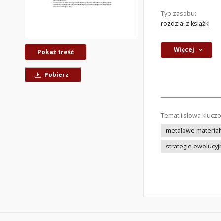
Typ zasobu:
rozdział z książki
Więcej
Pokaż treść
Pobierz
Temat i słowa klucz
metalowe materia
strategie ewolucyj