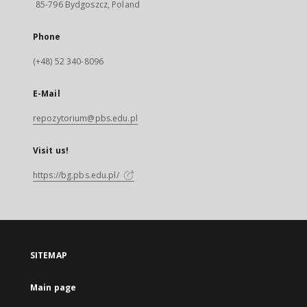
85-796 Bydgoszcz, Poland
Phone
(+48) 52 340-8096
E-Mail
repozytorium@pbs.edu.pl
Visit us!
https://bg.pbs.edu.pl/
SITEMAP
Main page