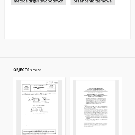
metoda drgań swobodnych
przenośniki taśmowe
OBJECTS
similar