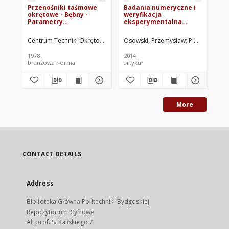
Przenośniki taśmowe
Badania numeryczne i
Sy
okrętowe - Bębny -
weryfikacja
po
Parametry
eksperymentalna
wa
podstawowe BN-
procesu zderzenia
na
78/3741-03
opakowania z
pa
Centrum Techniki Okrętowej w Gdańsku. Oprac.
Osowski, Przemysław
Fabryka Urządzeń O
Piątkowski, To
Wol
nieodkształcalnym
as
podłożem
1978
2014
201
branżowa norma
artykuł
art
More
CONTACT DETAILS
Address
Biblioteka Główna Politechniki Bydgoskiej
Repozytorium Cyfrowe
Al. prof. S. Kaliskiego 7