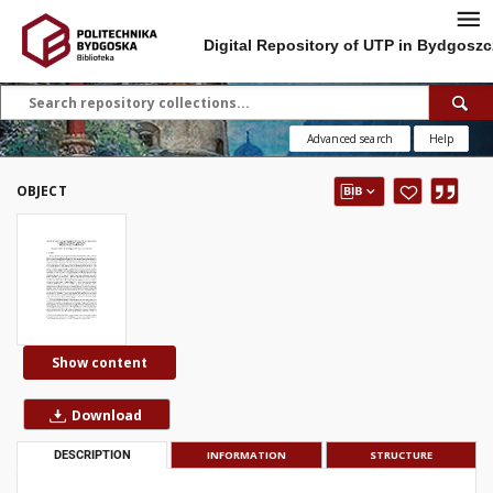
Digital Repository of UTP in Bydgoszc
Advanced search
Help
OBJECT
Show content
Download
DESCRIPTION
INFORMATION
STRUCTURE