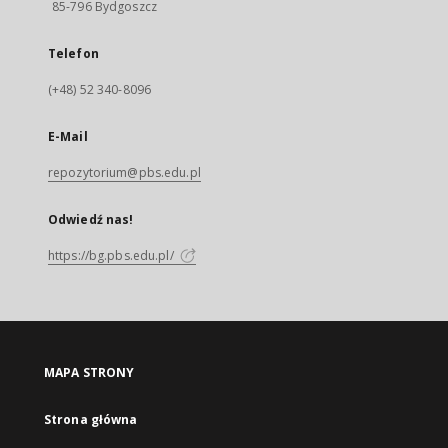
85-796 Bydgoszcz
Telefon
(+48) 52 340-8096
E-Mail
repozytorium@pbs.edu.pl
Odwiedź nas!
https://bg.pbs.edu.pl/
MAPA STRONY
Strona główna