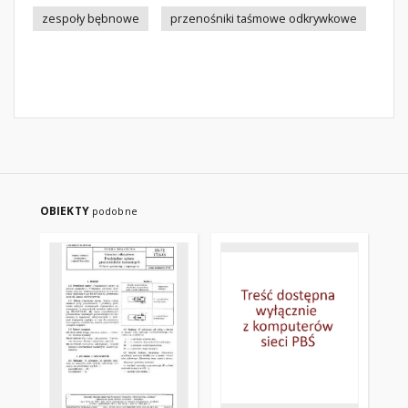
zespoły bębnowe
przenośniki taśmowe odkrywkowe
OBIEKTY
podobne