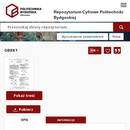
Repozytorium Cyfrowe Politechniki
Bydgoskiej
Wyszukiwanie zaawansowane
Pomoc
OBIEKT
Pokaż treść
Pobierz
OPIS
INFORMACJE