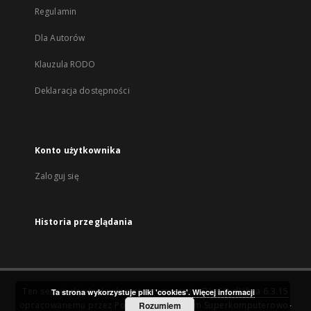
Regulamin
Dla Autorów
Klauzula RODO
Deklaracja dostępności
Konto użytkownika
Zaloguj się
Historia przeglądania
Ten serwis działa dzięki oprogramowaniu
DInGO dLibra 6.3.15
Ta strona wykorzystuje pliki 'cookies'.
Więcej informacji
opracowanemu przez
Poznańskie Centrum Superkomputerowo-
Rozumiem