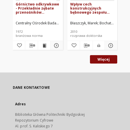
Górnictwo odkrywkowe
Wpływ cech
Pr
- Przekładnie zębate
konstrukcyjnych
ba
przenośników
bębnowego zespołu
wa
taśmowych - Główne
tnącego na
an
parametry i wymagania
charaterystyki
Centralny Ośrodek Badawczo-Projektowy Górnictwa Odkrywkowego "
Błaszczyk, Marek
Bochat, Andrzej. 
Boc
BN-72/1726-06
użytkowe cięcia
materiałów roślinnych
1972
2010
201
branżowa norma
rozprawa doktorska
art
Więcej
DANE KONTAKTOWE
Adres
Biblioteka Główna Politechniki Bydgoskiej
Repozytorium Cyfrowe
Al. prof. S. Kaliskiego 7