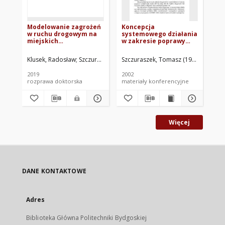
Modelowanie zagrożeń
Koncepcja
Pr
w ruchu drogowym na
systemowego działania
zd
miejskich
w zakresie poprawy
mo
skrzyżowaniach za
bezpieczeństwa ruchu
ko
pomocą potencjalnych
drogowego w
be
Klusek, Radosław
Szczuraszek, Tomasz. Promotor
Szczuraszek, Tomasz (1949- )
Kempa
Ale
obszarów kolizji
województwie
ru
kujawsko-pomorskim
2019
2002
201
rozprawa doktorska
materiały konferencyjne
art
Więcej
DANE KONTAKTOWE
Adres
Biblioteka Główna Politechniki Bydgoskiej