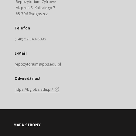
Repozytorium Cyfrowe
Al. prof. S. Kaliskiego 7
85-796 Bydgoszcz
Telefon
(+48) 52 340-8096
E-Mail
repozytorium@pbs.edu.pl
Odwiedź nas!
https://bg.pbs.edu.pl/
MAPA STRONY