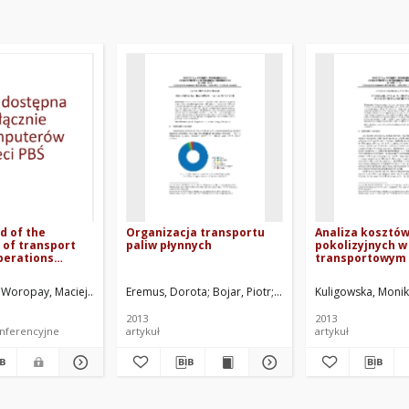
d of the
Organizacja transportu
Analiza kosztó
 of transport
paliw płynnych
pokolizyjnych w
perations
transportowym
r
Woropay, Maciej
Shalapko, Jurij
Eremus, Dorota
Szubartowski, Mirosław
Bojar, Piotr
Styp-Rekowski, Michał. Re
Bacior, Michał
Kuligowska, Moni
2013
2013
onferencyjne
artykuł
artykuł