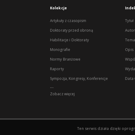
Kolekcje
Inde
Artykuły z czasopism
Tytuł
Doktoraty przed obroną
Autor
Habilitacje i Doktoraty
Temat
Monografie
Opis
Normy Branżowe
Wspó
Raporty
Wyda
Sympozja, Kongresy, Konferencje
Data
...
Zobacz więcej
Ten serwis działa dzięki opr