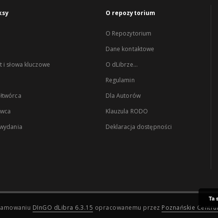
ksy
O repozytorium
O Repozytorium
Dane kontaktowe
 i słowa kluczowe
O dLibrze...
Regulamin
łtwórca
Dla Autorów
wca
Klauzula RODO
 wydania
Deklaracja dostępności
Ta 
ogramowaniu
DInGO dLibra 6.3.15
opracowanemu przez
Poznańskie Centr