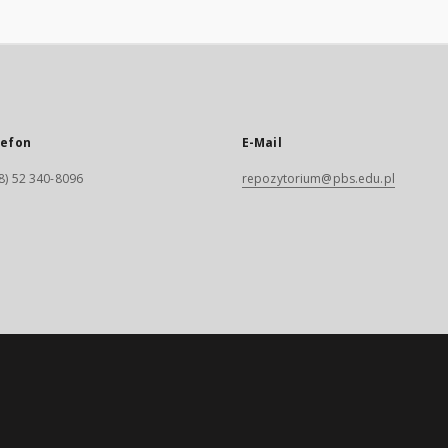
lefon
E-Mail
8) 52 340-8096
repozytorium@pbs.edu.pl