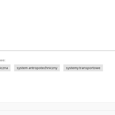
owe:
iczna
system antropotechniczny
systemy transportowe