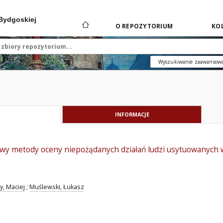
 Bydgoskiej
O REPOZYTORIUM
KOL
Wyszukiwanie zaawansow
INFORMACJE
wy metody oceny niepożądanych działań ludzi usytuowanych w
, Maciej
;
Muślewski, Łukasz