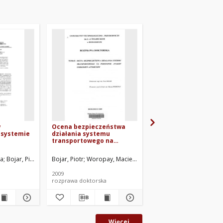
w
Ocena bezpieczeństwa
Road transport syst
 systemie
działania systemu
safety criteria
transportowego na
podstawie analizy
uszkodzeń autobusów
d.
ka
Bojar, Piotr
Styp-Rekowski, Michał. Red.
Bojar, Piotr
Woropay, Maciej. Promotor
Bojar, Piotr
Woropay, M
2009
2013
rozprawa doktorska
artykuł
Więcej