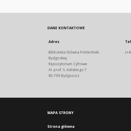
DANE KONTAKTOWE
Adres
Te
Biblioteka Główna Politechniki
(+4
Bydgoskiej
Repozytorium Cyfrowe
Al. prof. S. Kaliskiego 7
85-796 Bydgoszcz
MAPA STRONY
Strona główna