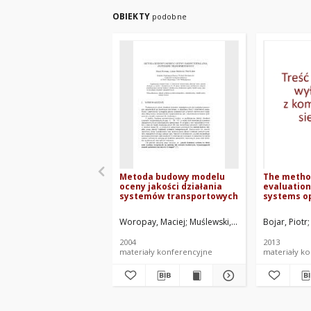
OBIEKTY
podobne
Metoda budowy modelu
The metho
oceny jakości działania
evaluation
systemów transportowych
systems o
safety
Woropay, Maciej
Muślewski, Łukasz
Bojar, Piotr
Kolber, Piot
2004
2013
materiały konferencyjne
materiały k