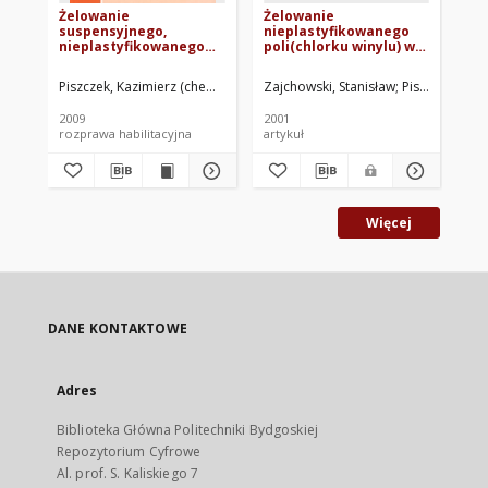
Żelowanie
Żelowanie
No
suspensyjnego,
nieplastyfikowanego
Pol
nieplastyfikowanego
poli(chlorku winylu) w
wi
poli(chlorku winylu)
procesie przetwórstwa
Fi
Hyb
Piszczek, Kazimierz (chemia)
Zajchowski, Stanisław
Piszczek, Kazi
Skó
2009
2001
202
rozprawa habilitacyjna
artykuł
art
Więcej
DANE KONTAKTOWE
Adres
Biblioteka Główna Politechniki Bydgoskiej
Repozytorium Cyfrowe
Al. prof. S. Kaliskiego 7