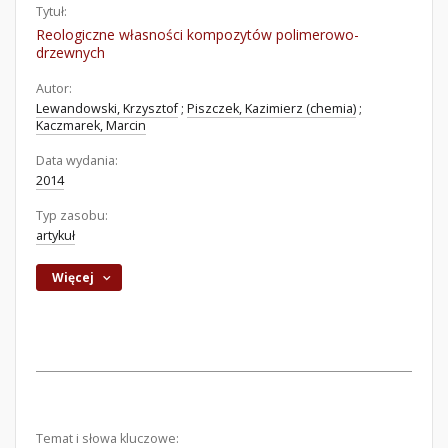
Tytuł:
Reologiczne własności kompozytów polimerowo-
drzewnych
Autor:
Lewandowski, Krzysztof
;
Piszczek, Kazimierz (chemia)
;
Kaczmarek, Marcin
Data wydania:
2014
Typ zasobu:
artykuł
Więcej
Temat i słowa kluczowe: