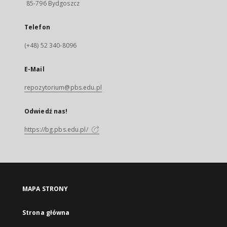
85-796 Bydgoszcz
Telefon
(+48) 52 340-8096
E-Mail
repozytorium@pbs.edu.pl
Odwiedź nas!
https://bg.pbs.edu.pl/
MAPA STRONY
Strona główna