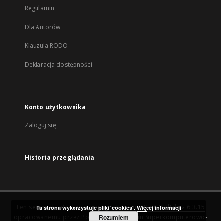
Regulamin
Dla Autorów
Klauzula RODO
Deklaracja dostępności
Konto użytkownika
Zaloguj się
Historia przeglądania
Ten serwis działa dzięki oprogramowaniu
DInGO dLibra 6.3.15
Ta strona wykorzystuje pliki 'cookies'.
Więcej informacji
opracowanemu przez
Poznańskie Centrum Superkomputerowo-
Rozumiem