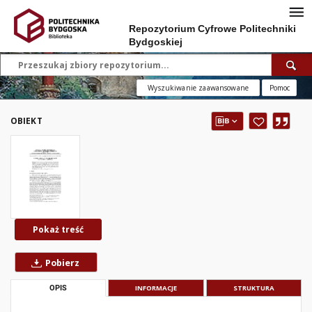
Repozytorium Cyfrowe Politechniki
Bydgoskiej
Wyszukiwanie zaawansowane
Pomoc
OBIEKT
Pokaż treść
Pobierz
OPIS
INFORMACJE
STRUKTURA