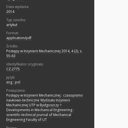
Data wydania:
2014
Typ zasobu:
artykuł
Format:
application/pdf
Źródło:
Postępy w Inżynierii Mechanicznej 2014, 4 (2), s.
55-63
Identyfikator oryginału:
CZ.2775
Język:
eng
;
pol
Powiązania:
Postępy w Inżynierii Mechanicznej : czasopismo
naukowo-techniczne Wydziału Inżynierii
Mechanicznej UTP w Bydgoszczy =
Developments in Mechanical Engineering :
scientific-technical journal of Mechanical
Engineering Faculty of UT
Prawa: