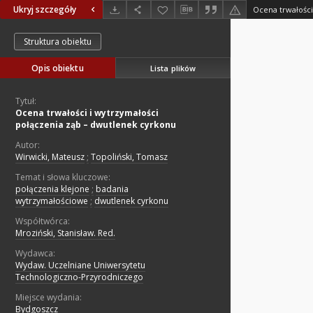
Ukryj szczegóły
Struktura obiektu
Opis obiektu
Lista plików
Tytuł:
Ocena trwałości i wytrzymałości
połączenia ząb – dwutlenek cyrkonu
Autor:
Wirwicki, Mateusz
;
Topoliński, Tomasz
Temat i słowa kluczowe:
połączenia klejone
;
badania
wytrzymałościowe
;
dwutlenek cyrkonu
Współtwórca:
Mroziński, Stanisław. Red.
Wydawca:
Wydaw. Uczelniane Uniwersytetu
Technologiczno-Przyrodniczego
Miejsce wydania:
Bydgoszcz